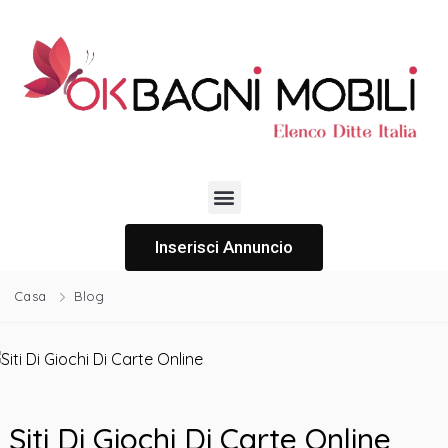
Inserisci Annuncio
Casa
Blog
Siti Di Giochi Di Carte Online