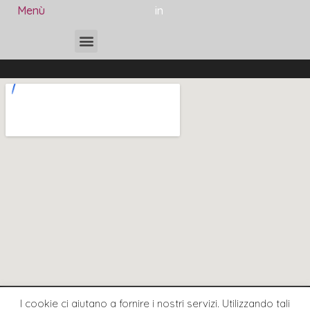
Menù
in
I cookie ci aiutano a fornire i nostri servizi. Utilizzando tali