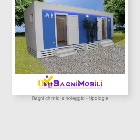
Bagni chimici a noleggio - tipologie