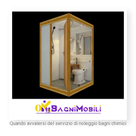
Quando avvalersi del servizio di noleggio bagni chimici