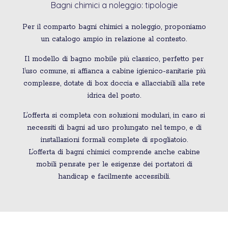
Bagni chimici a noleggio: tipologie
Per il comparto bagni chimici a noleggio, proponiamo
un catalogo ampio in relazione al contesto.
Il modello di bagno mobile più classico, perfetto per
l’uso comune, si affianca a cabine igienico-sanitarie più
complesse, dotate di box doccia e allacciabili alla rete
idrica del posto.
L’offerta si completa con soluzioni modulari, in caso si
necessiti di bagni ad uso prolungato nel tempo, e di
installazioni formali complete di spogliatoio.
L’offerta di bagni chimici comprende anche cabine
mobili pensate per le esigenze dei portatori di
handicap e facilmente accessibili.