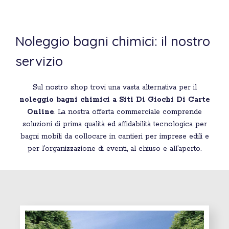
Noleggio bagni chimici: il nostro
servizio
Sul nostro shop trovi una vasta alternativa per il
noleggio bagni chimici a Siti Di Giochi Di Carte
Online
. La nostra offerta commerciale comprende
soluzioni di prima qualità ed affidabilità tecnologica per
bagni mobili da collocare in cantieri per imprese edili e
per l’organizzazione di eventi, al chiuso e all’aperto.