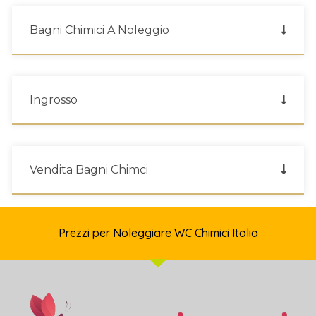
Bagni Chimici A Noleggio
Ingrosso
Vendita Bagni Chimci
Prezzi per Noleggiare WC Chimici Italia