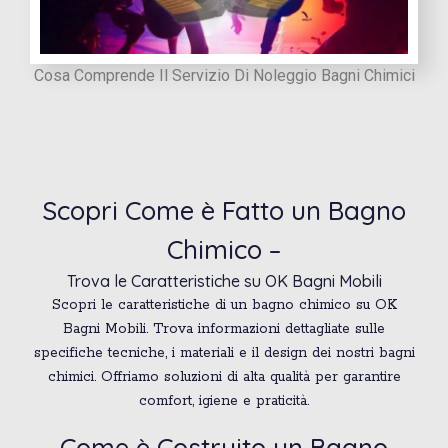
Cosa Comprende Il Servizio Di Noleggio Bagni Chimici
Scopri Come è Fatto un Bagno
Chimico –
Trova le Caratteristiche su OK Bagni Mobili
Scopri le caratteristiche di un bagno chimico su OK
Bagni Mobili. Trova informazioni dettagliate sulle
specifiche tecniche, i materiali e il design dei nostri bagni
chimici. Offriamo soluzioni di alta qualità per garantire
comfort, igiene e praticità.
Come è Costruito un Bagno