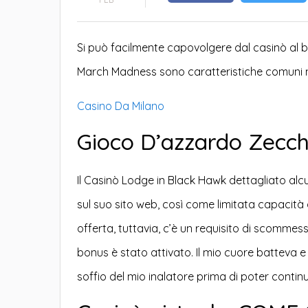
Si può facilmente capovolgere dal casinò al 
March Madness sono caratteristiche comuni ne
Casino Da Milano
Gioco D’azzardo Zecch
Il Casinò Lodge in Black Hawk dettagliato alc
sul suo sito web, così come limitata capacità
offerta, tuttavia, c’è un requisito di scommess
bonus è stato attivato. Il mio cuore batteva 
soffio del mio inalatore prima di poter continu