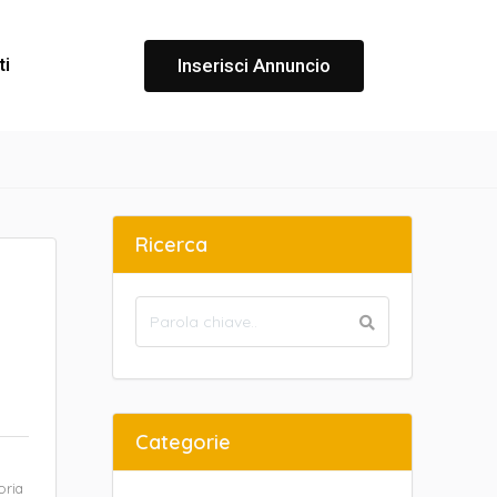
Inserisci Annuncio
ti
Ricerca
Categorie
oria