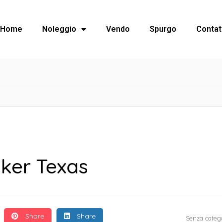
Home
Noleggio
Vendo
Spurgo
Contat
oker Texas
Share
Share
Senza categ