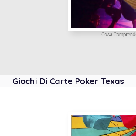
Cosa Comprende 
Giochi Di Carte Poker Texas