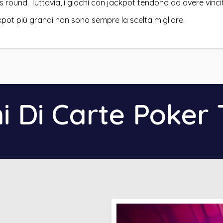
s round. Tuttavia, i giochi con jackpot tendono ad avere vinci
ackpot più grandi non sono sempre la scelta migliore.
i Di Carte Poker