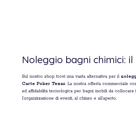
Noleggio bagni chimici: il
Sul nostro shop trovi una vasta alternativa per il
nolegg
Carte Poker Texas
. La nostra offerta commerciale co
ed affidabilità tecnologica per bagni mobili da collocare 
l’organizzazione di eventi, al chiuso e all’aperto.