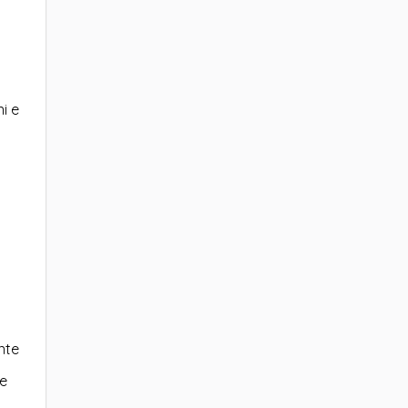
i e
nte
re