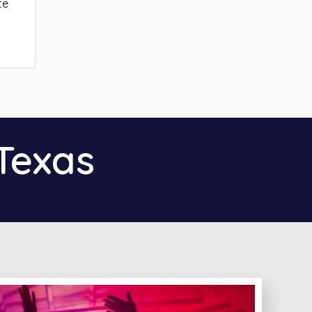
te
 Texas