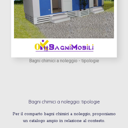
Bagni chimici a noleggio - tipologie
Bagni chimici a noleggio: tipologie
Per il comparto bagni chimici a noleggio, proponiamo
un catalogo ampio in relazione al contesto.