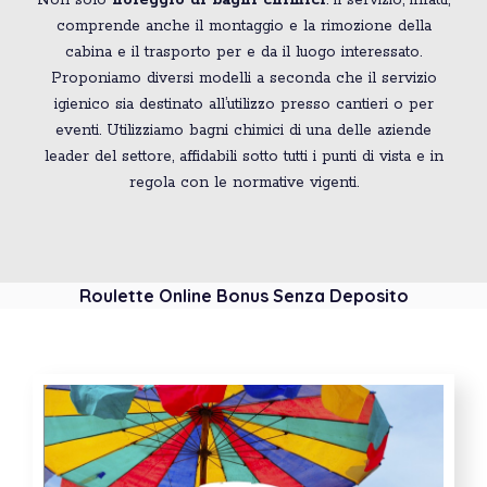
comprende anche il montaggio e la rimozione della
cabina e il trasporto per e da il luogo interessato.
Proponiamo diversi modelli a seconda che il servizio
igienico sia destinato all’utilizzo presso cantieri o per
eventi. Utilizziamo bagni chimici di una delle aziende
leader del settore, affidabili sotto tutti i punti di vista e in
regola con le normative vigenti.
Roulette Online Bonus Senza Deposito