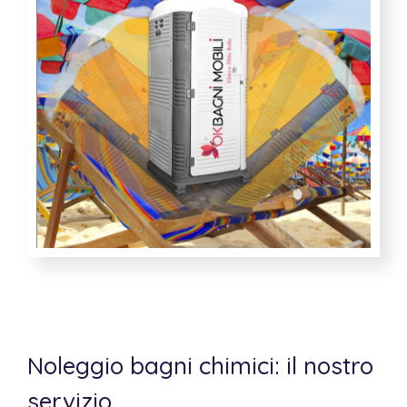
Noleggio bagni chimici: il nostro
servizio