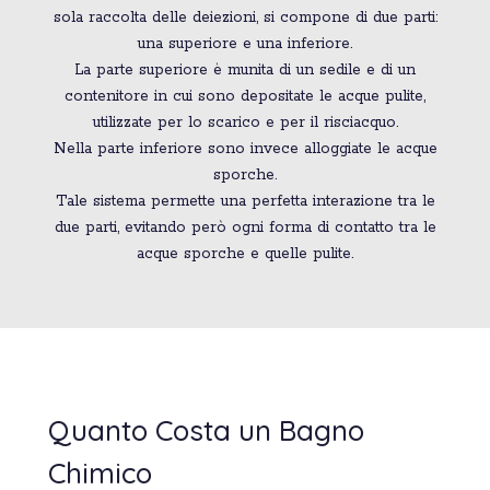
sola raccolta delle deiezioni, si compone di due parti:
una superiore e una inferiore.
La parte superiore è munita di un sedile e di un
contenitore in cui sono depositate le acque pulite,
utilizzate per lo scarico e per il risciacquo.
Nella parte inferiore sono invece alloggiate le acque
sporche.
Tale sistema permette una perfetta interazione tra le
due parti, evitando però ogni forma di contatto tra le
acque sporche e quelle pulite.
Quanto Costa un Bagno
Chimico