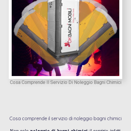
Cosa Comprende Il Servizio Di Noleggio Bagni Chimici
Cosa comprende il servizio di noleggio bagni chimici
Non solo
noleggio di bagni chimici
: il servizio, infatti,