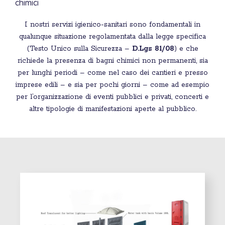
chimici
I nostri servizi igienico-sanitari sono fondamentali in
qualunque situazione regolamentata dalla legge specifica
(Testo Unico sulla Sicurezza –
D.Lgs 81/08
) e che
richiede la presenza di bagni chimici non permanenti, sia
per lunghi periodi – come nel caso dei cantieri e presso
imprese edili – e sia per pochi giorni – come ad esempio
per l’organizzazione di eventi pubblici e privati, concerti e
altre tipologie di manifestazioni aperte al pubblico.