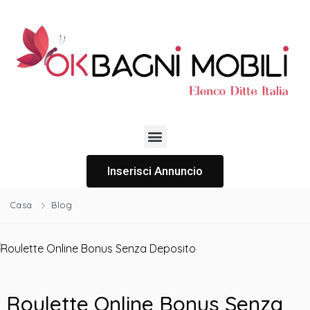
Inserisci Annuncio
Casa
Blog
Roulette Online Bonus Senza