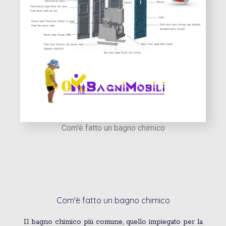
Com'è fatto un bagno chimico
Com'è fatto un bagno chimico
Il bagno chimico più comune, quello impiegato per la