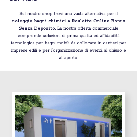
Sul nostro shop trovi una vasta alternativa per il
noleggio bagni chimici a Roulette Online Bonus
Senza Deposito
. La nostra offerta commerciale
comprende soluzioni di prima qualità ed affidabilità
tecnologica per bagni mobili da collocare in cantieri per
imprese edili e per l’organizzazione di eventi, al chiuso e
all’aperto.