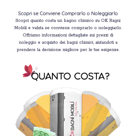
Scopri se Conviene Comprarlo o Noleggiarlo
Scopri quanto costa un bagno chimico su OK Bagni
Mobili e valuta se conviene comprarlo o noleggiarlo.
Offriamo informazioni dettagliate sui prezzi di
noleggio e acquisto dei bagni chimici, aiutandoti a
prendere la decisione migliore per le tue esigenze.