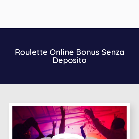
Roulette Online Bonus Senza
Deposito