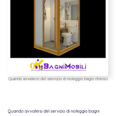
Quando avvalersi del servizio di noleggio bagni chimici
Quando avvalersi del servizio di noleggio bagni