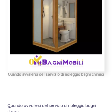
Quando avvalersi del servizio di noleggio bagni chimici
Quando avvalersi del servizio di noleggio bagni
chimici