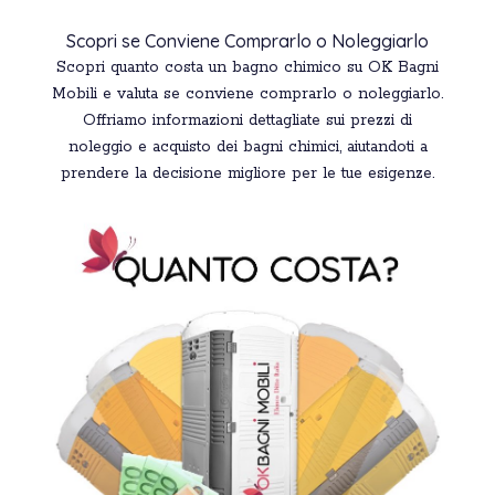
Scopri se Conviene Comprarlo o Noleggiarlo
Scopri quanto costa un bagno chimico su OK Bagni
Mobili e valuta se conviene comprarlo o noleggiarlo.
Offriamo informazioni dettagliate sui prezzi di
noleggio e acquisto dei bagni chimici, aiutandoti a
prendere la decisione migliore per le tue esigenze.