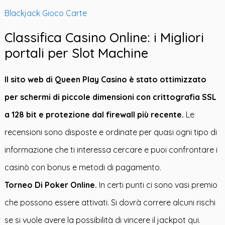
Blackjack Gioco Carte
Classifica Casino Online: i Migliori
portali per Slot Machine
Il sito web di Queen Play Casino è stato ottimizzato
per schermi di piccole dimensioni con crittografia SSL
a 128 bit e protezione dal firewall più recente.
Le
recensioni sono disposte e ordinate per quasi ogni tipo di
informazione che ti interessa cercare e puoi confrontare i
casinò con bonus e metodi di pagamento.
Torneo Di Poker Online.
In certi punti ci sono vasi premio
che possono essere attivati. Si dovrà correre alcuni rischi
se si vuole avere la possibilità di vincere il jackpot qui.