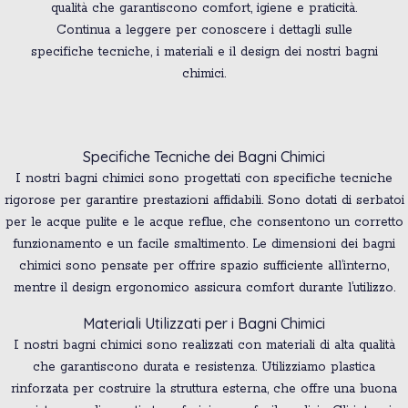
qualità che garantiscono comfort, igiene e praticità.
Continua a leggere per conoscere i dettagli sulle
specifiche tecniche, i materiali e il design dei nostri bagni
chimici.
Specifiche Tecniche dei Bagni Chimici
I nostri bagni chimici sono progettati con specifiche tecniche
rigorose per garantire prestazioni affidabili. Sono dotati di serbatoi
per le acque pulite e le acque reflue, che consentono un corretto
funzionamento e un facile smaltimento. Le dimensioni dei bagni
chimici sono pensate per offrire spazio sufficiente all’interno,
mentre il design ergonomico assicura comfort durante l’utilizzo.
Materiali Utilizzati per i Bagni Chimici
I nostri bagni chimici sono realizzati con materiali di alta qualità
che garantiscono durata e resistenza. Utilizziamo plastica
rinforzata per costruire la struttura esterna, che offre una buona