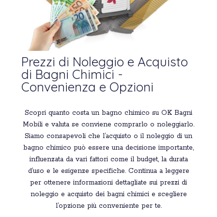
Prezzi di Noleggio e Acquisto
di Bagni Chimici -
Convenienza e Opzioni
Scopri quanto costa un bagno chimico su OK Bagni
Mobili e valuta se conviene comprarlo o noleggiarlo.
Siamo consapevoli che l’acquisto o il noleggio di un
bagno chimico può essere una decisione importante,
influenzata da vari fattori come il budget, la durata
d’uso e le esigenze specifiche. Continua a leggere
per ottenere informazioni dettagliate sui prezzi di
noleggio e acquisto dei bagni chimici e scegliere
l’opzione più conveniente per te.