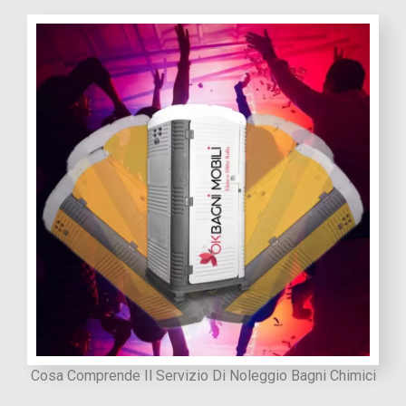
Cosa Comprende Il Servizio Di Noleggio Bagni Chimici