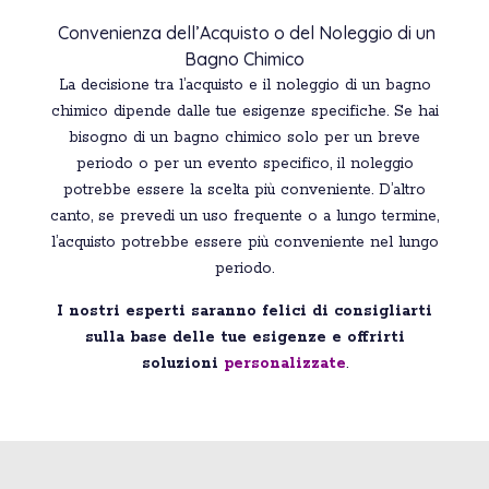
Convenienza dell’Acquisto o del Noleggio di un
Bagno Chimico
La decisione tra l’acquisto e il noleggio di un bagno
chimico dipende dalle tue esigenze specifiche. Se hai
bisogno di un bagno chimico solo per un breve
periodo o per un evento specifico, il noleggio
potrebbe essere la scelta più conveniente. D’altro
canto, se prevedi un uso frequente o a lungo termine,
l’acquisto potrebbe essere più conveniente nel lungo
periodo.
I nostri esperti saranno felici di consigliarti
sulla base delle tue esigenze e offrirti
soluzioni
personalizzate
.