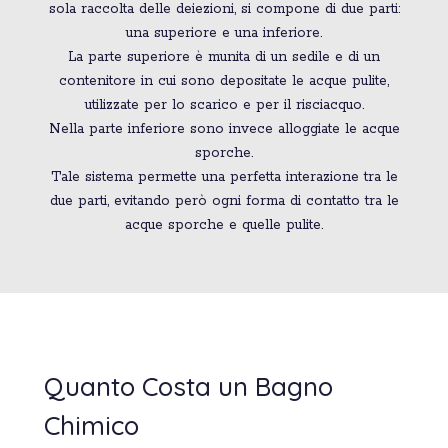
sola raccolta delle deiezioni, si compone di due parti:
una superiore e una inferiore.
La parte superiore è munita di un sedile e di un
contenitore in cui sono depositate le acque pulite,
utilizzate per lo scarico e per il risciacquo.
Nella parte inferiore sono invece alloggiate le acque
sporche.
Tale sistema permette una perfetta interazione tra le
due parti, evitando però ogni forma di contatto tra le
acque sporche e quelle pulite.
Quanto Costa un Bagno
Chimico