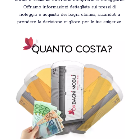
Offriamo informazioni dettagliate sui prezzi di
noleggio e acquisto dei bagni chimici, aiutandoti a
prendere la decisione migliore per le tue esigenze.