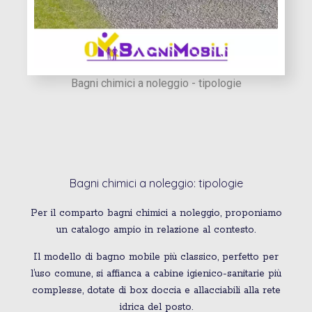
Bagni chimici a noleggio - tipologie
Bagni chimici a noleggio: tipologie
Per il comparto bagni chimici a noleggio, proponiamo
un catalogo ampio in relazione al contesto.
Il modello di bagno mobile più classico, perfetto per
l’uso comune, si affianca a cabine igienico-sanitarie più
complesse, dotate di box doccia e allacciabili alla rete
idrica del posto.