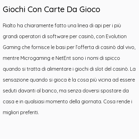
Giochi Con Carte Da Gioco
Rialto ha chiaramente fatto una linea di api per i più
grandi operatori di software per casinò, con Evolution
Gaming che fornisce le basi per l’offerta di casinò dal vivo,
mentre Microgaming e NetEnt sono i nomi di spicco
quando si tratta di alimentare i giochi di slot del casinò. La
sensazione quando si gioca è la cosa più vicina ad essere
seduti davanti al banco, ma senza doversi spostare da
casa e in qualsiasi momento della giornata. Cosa rende i
migliori preferiti.