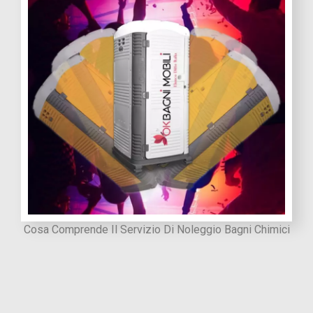
Cosa Comprende Il Servizio Di Noleggio Bagni Chimici