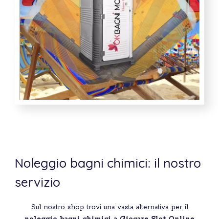
Noleggio bagni chimici: il nostro
servizio
Sul nostro shop trovi una vasta alternativa per il