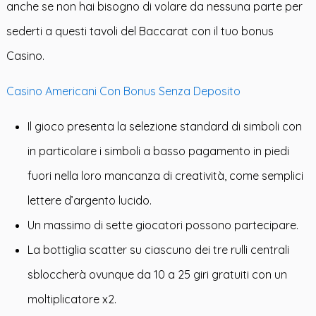
anche se non hai bisogno di volare da nessuna parte per
sederti a questi tavoli del Baccarat con il tuo bonus
Casino.
Casino Americani Con Bonus Senza Deposito
Il gioco presenta la selezione standard di simboli con
in particolare i simboli a basso pagamento in piedi
fuori nella loro mancanza di creatività, come semplici
lettere d’argento lucido.
Un massimo di sette giocatori possono partecipare.
La bottiglia scatter su ciascuno dei tre rulli centrali
sbloccherà ovunque da 10 a 25 giri gratuiti con un
moltiplicatore x2.