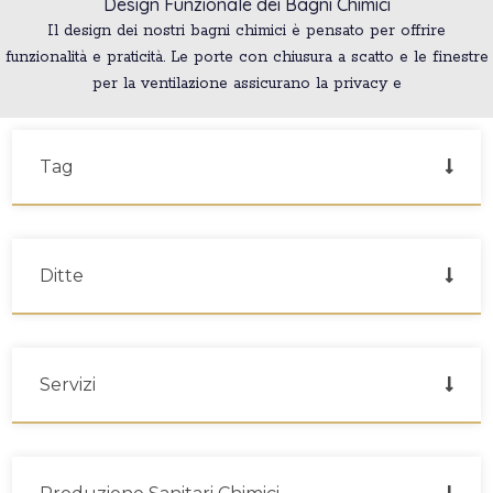
Design Funzionale dei Bagni Chimici
Il design dei nostri bagni chimici è pensato per offrire
funzionalità e praticità. Le porte con chiusura a scatto e le finestre
per la ventilazione assicurano la privacy e
Tag
Ditte
Servizi