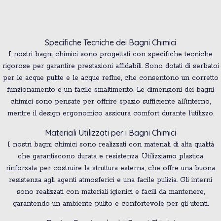
Specifiche Tecniche dei Bagni Chimici
I nostri bagni chimici sono progettati con specifiche tecniche
rigorose per garantire prestazioni affidabili. Sono dotati di serbatoi
per le acque pulite e le acque reflue, che consentono un corretto
funzionamento e un facile smaltimento. Le dimensioni dei bagni
chimici sono pensate per offrire spazio sufficiente all’interno,
mentre il design ergonomico assicura comfort durante l’utilizzo.
Materiali Utilizzati per i Bagni Chimici
I nostri bagni chimici sono realizzati con materiali di alta qualità
che garantiscono durata e resistenza. Utilizziamo plastica
rinforzata per costruire la struttura esterna, che offre una buona
resistenza agli agenti atmosferici e una facile pulizia. Gli interni
sono realizzati con materiali igienici e facili da mantenere,
garantendo un ambiente pulito e confortevole per gli utenti.