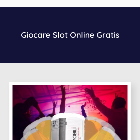
Giocare Slot Online Gratis