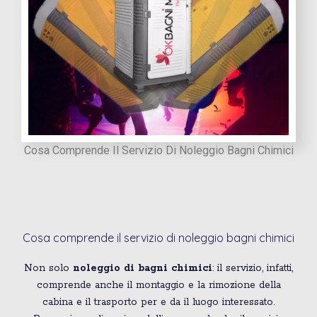
Cosa Comprende Il Servizio Di Noleggio Bagni Chimici
Cosa comprende il servizio di noleggio bagni chimici
Non solo
noleggio di bagni chimici
: il servizio, infatti,
comprende anche il montaggio e la rimozione della
cabina e il trasporto per e da il luogo interessato.