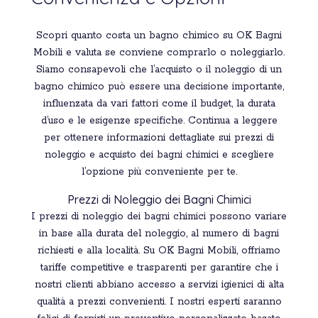
Scopri quanto costa un bagno chimico su OK Bagni
Mobili e valuta se conviene comprarlo o noleggiarlo.
Siamo consapevoli che l’acquisto o il noleggio di un
bagno chimico può essere una decisione importante,
influenzata da vari fattori come il budget, la durata
d’uso e le esigenze specifiche. Continua a leggere
per ottenere informazioni dettagliate sui prezzi di
noleggio e acquisto dei bagni chimici e scegliere
l’opzione più conveniente per te.
Prezzi di Noleggio dei Bagni Chimici
I prezzi di noleggio dei bagni chimici possono variare
in base alla durata del noleggio, al numero di bagni
richiesti e alla località. Su OK Bagni Mobili, offriamo
tariffe competitive e trasparenti per garantire che i
nostri clienti abbiano accesso a servizi igienici di alta
qualità a prezzi convenienti. I nostri esperti saranno