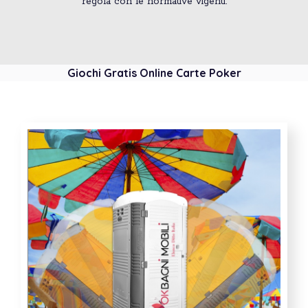
regola con le normative vigenti.
Giochi Gratis Online Carte Poker