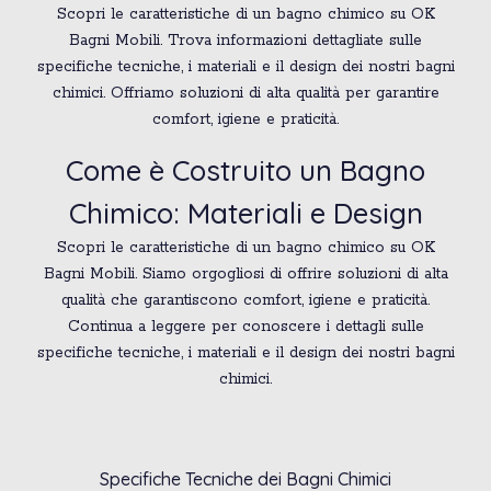
Scopri le caratteristiche di un bagno chimico su OK
Bagni Mobili. Trova informazioni dettagliate sulle
specifiche tecniche, i materiali e il design dei nostri bagni
chimici. Offriamo soluzioni di alta qualità per garantire
comfort, igiene e praticità.
Come è Costruito un Bagno
Chimico: Materiali e Design
Scopri le caratteristiche di un bagno chimico su OK
Bagni Mobili. Siamo orgogliosi di offrire soluzioni di alta
qualità che garantiscono comfort, igiene e praticità.
Continua a leggere per conoscere i dettagli sulle
specifiche tecniche, i materiali e il design dei nostri bagni
chimici.
Specifiche Tecniche dei Bagni Chimici