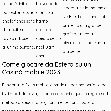
round è finito si
ho scoperto
leader a livello mondiale,
potrebbe notare
che molti
NetEnts Lost Island slot
che le fiches sono
hanno
online ha una grande
distribuiti sul
allentato in
grafica, un tema
tavolo in base
questo senso
divertente e una trama
all’ultima puntata.
negli ultimi
attraente.
anni.
Come giocare da Estero su un
Casinò mobile 2023
Funzionalità Skrills mobile lo rende un partner perfetto per
i siti mobili. Tuttavia, ci sono eccezioni a questa regola se il
metodo di deposito originariamente non supporta i
prelievi.
Non devi depositare denaro per provare Ruby