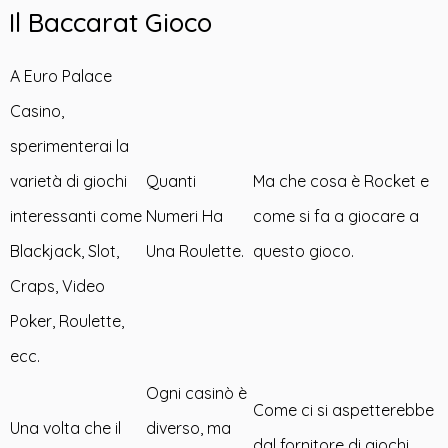
Il Baccarat Gioco
A Euro Palace
Casino,
sperimenterai la
varietà di giochi
Quanti
Ma che cosa è Rocket e
interessanti come
Numeri Ha
come si fa a giocare a
Blackjack, Slot,
Una Roulette.
questo gioco.
Craps, Video
Poker, Roulette,
ecc.
Ogni casinò è
Come ci si aspetterebbe
Una volta che il
diverso, ma
dal fornitore di giochi