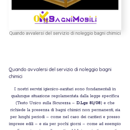
Quando avvalersi del servizio di noleggio bagni chimici
Quando avvalersi del servizio di noleggio bagni
chimici
I nostri servizi igienico-sanitari sono fondamentali in
qualunque situazione regolamentata dalla legge specifica
(Testo Unico sulla Sicurezza –
D.Lgs 81/08
) e che
richiede la presenza di bagni chimici non permanenti, sia
per lunghi periodi – come nel caso dei cantieri e presso
imprese edili – e sia per pochi giorni – come ad esempio