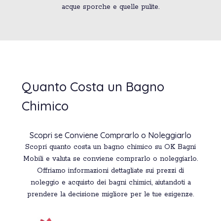
acque sporche e quelle pulite.
Quanto Costa un Bagno
Chimico
Scopri se Conviene Comprarlo o Noleggiarlo
Scopri quanto costa un bagno chimico su OK Bagni
Mobili e valuta se conviene comprarlo o noleggiarlo.
Offriamo informazioni dettagliate sui prezzi di
noleggio e acquisto dei bagni chimici, aiutandoti a
prendere la decisione migliore per le tue esigenze.