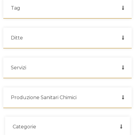
Tag
Ditte
Servizi
Produzione Sanitari Chimici
Categorie