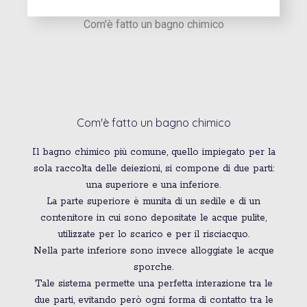
Com'è fatto un bagno chimico
Com'è fatto un bagno chimico
Il bagno chimico più comune, quello impiegato per la
sola raccolta delle deiezioni, si compone di due parti:
una superiore e una inferiore.
La parte superiore è munita di un sedile e di un
contenitore in cui sono depositate le acque pulite,
utilizzate per lo scarico e per il risciacquo.
Nella parte inferiore sono invece alloggiate le acque
sporche.
Tale sistema permette una perfetta interazione tra le
due parti, evitando però ogni forma di contatto tra le