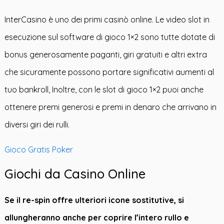
InterCasino è uno dei primi casinò online. Le video slot in
esecuzione sul software di gioco 1×2 sono tutte dotate di
bonus generosamente paganti, giri gratuiti e altri extra
che sicuramente possono portare significativi aumenti al
tuo bankroll, Inoltre, con le slot di gioco 1×2 puoi anche
ottenere premi generosi e premi in denaro che arrivano in
diversi giri dei rulli.
Gioco Gratis Poker
Giochi da Casino Online
Se il re-spin offre ulteriori icone sostitutive, si
allungheranno anche per coprire l’intero rullo e