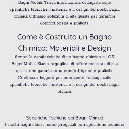
Bagni Mobili. Trova informazioni dettagliate sulle
specifiche tecniche, i materiali e il design dei nostri bagni
chimici. Offriamo soluzioni di alta qualità per garantire
comfort, igiene e praticità.
Come è Costruito un Bagno
Chimico: Materiali e Design
Scopri le caratteristiche di un bagno chimico su OK
Bagni Mobili. Siamo orgogliosi di offrire soluzioni di alta
qualità che garantiscono comfort, igiene e praticità.
Continua a leggere per conoscere i dettagli sulle
specifiche tecniche, i materiali e il design dei nostri bagni
chimici.
Specifiche Tecniche dei Bagni Chimici
I nostri bagni chimici sono progettati con specifiche tecniche