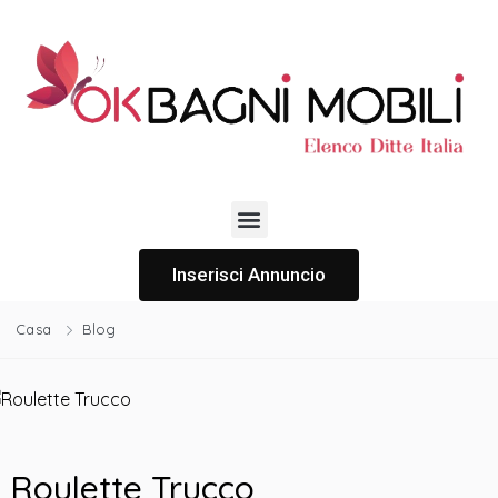
Inserisci Annuncio
Casa
Blog
Roulette Trucco