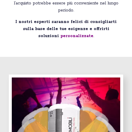
l’acquisto potrebbe essere più conveniente nel lungo
periodo.
I nostri esperti saranno felici di consigliarti
sulla base delle tue esigenze e offrirti
soluzioni
personalizzate
.