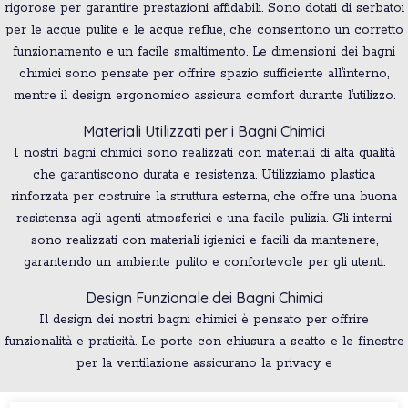
rigorose per garantire prestazioni affidabili. Sono dotati di serbatoi
per le acque pulite e le acque reflue, che consentono un corretto
funzionamento e un facile smaltimento. Le dimensioni dei bagni
chimici sono pensate per offrire spazio sufficiente all’interno,
mentre il design ergonomico assicura comfort durante l’utilizzo.
Materiali Utilizzati per i Bagni Chimici
I nostri bagni chimici sono realizzati con materiali di alta qualità
che garantiscono durata e resistenza. Utilizziamo plastica
rinforzata per costruire la struttura esterna, che offre una buona
resistenza agli agenti atmosferici e una facile pulizia. Gli interni
sono realizzati con materiali igienici e facili da mantenere,
garantendo un ambiente pulito e confortevole per gli utenti.
Design Funzionale dei Bagni Chimici
Il design dei nostri bagni chimici è pensato per offrire
funzionalità e praticità. Le porte con chiusura a scatto e le finestre
per la ventilazione assicurano la privacy e