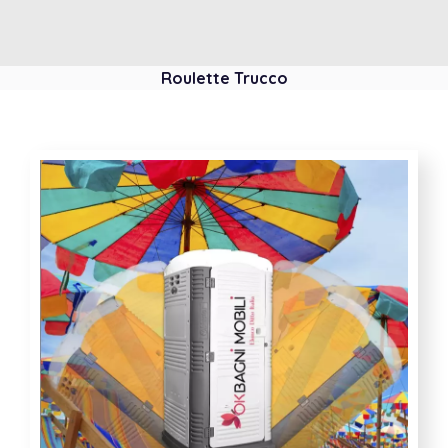
Roulette Trucco