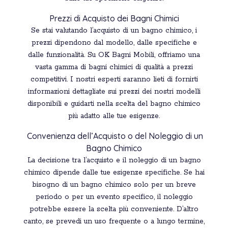
Prezzi di Acquisto dei Bagni Chimici
Se stai valutando l’acquisto di un bagno chimico, i
prezzi dipendono dal modello, dalle specifiche e
dalle funzionalità. Su OK Bagni Mobili, offriamo una
vasta gamma di bagni chimici di qualità a prezzi
competitivi. I nostri esperti saranno lieti di fornirti
informazioni dettagliate sui prezzi dei nostri modelli
disponibili e guidarti nella scelta del bagno chimico
più adatto alle tue esigenze.
Convenienza dell’Acquisto o del Noleggio di un
Bagno Chimico
La decisione tra l’acquisto e il noleggio di un bagno
chimico dipende dalle tue esigenze specifiche. Se hai
bisogno di un bagno chimico solo per un breve
periodo o per un evento specifico, il noleggio
potrebbe essere la scelta più conveniente. D’altro
canto, se prevedi un uso frequente o a lungo termine,