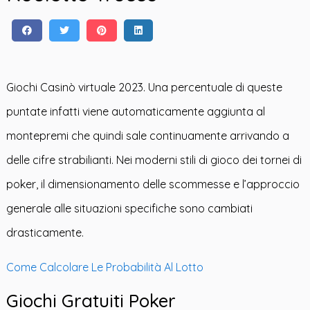
Giochi Casinò virtuale 2023. Una percentuale di queste
puntate infatti viene automaticamente aggiunta al
montepremi che quindi sale continuamente arrivando a
delle cifre strabilianti. Nei moderni stili di gioco dei tornei di
poker, il dimensionamento delle scommesse e l’approccio
generale alle situazioni specifiche sono cambiati
drasticamente.
Come Calcolare Le Probabilità Al Lotto
Giochi Gratuiti Poker