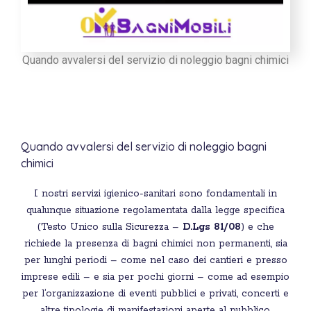
Quando avvalersi del servizio di noleggio bagni chimici
Quando avvalersi del servizio di noleggio bagni
chimici
I nostri servizi igienico-sanitari sono fondamentali in
qualunque situazione regolamentata dalla legge specifica
(Testo Unico sulla Sicurezza –
D.Lgs 81/08
) e che
richiede la presenza di bagni chimici non permanenti, sia
per lunghi periodi – come nel caso dei cantieri e presso
imprese edili – e sia per pochi giorni – come ad esempio
per l’organizzazione di eventi pubblici e privati, concerti e
altre tipologie di manifestazioni aperte al pubblico.