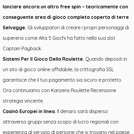
lanciare ancora un altro free spin – teoricamente con
conseguente area di gioco completa coperta di terre
Selvagge.
Gli sviluppatori di creare i propri personaggi di
supereroi come Alta 5 Giochi ha fatto nella sua slot
Captain Payback.
Sistemi Per Il Gioco Della Roulette.
Quando depositi in
un sito di gioco online affidabile, la crittografia SSL
garantisce che il tuo pagamento sia sicuro e protetto.
Ora continuiamo con Kanzens Roulette Recensione
strategia vincente.
Casinò Europei in linea.
Il denaro sarà disperso
attraverso gruppi senza scopo di lucro regionali con
esperienza al servizio di persone che si trovano nel paese