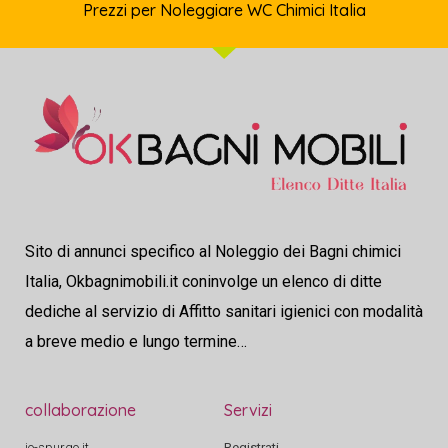
Prezzi per Noleggiare WC Chimici Italia
Sito di annunci specifico al Noleggio dei Bagni chimici
Italia, Okbagnimobili.it coninvolge un elenco di ditte
dediche al servizio di Affitto sanitari igienici con modalità
a breve medio e lungo termine…
collaborazione
Servizi
io-spurgo.it
Registrati