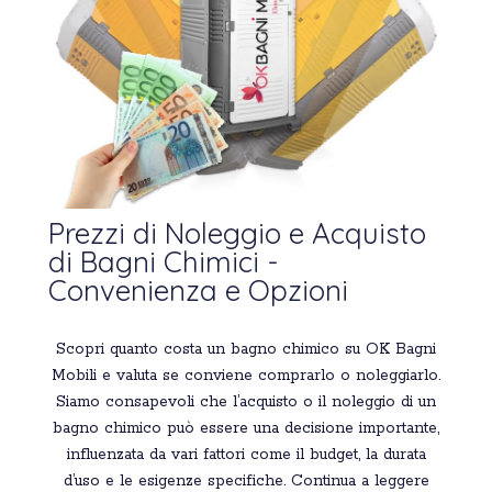
Prezzi di Noleggio e Acquisto
di Bagni Chimici -
Convenienza e Opzioni
Scopri quanto costa un bagno chimico su OK Bagni
Mobili e valuta se conviene comprarlo o noleggiarlo.
Siamo consapevoli che l’acquisto o il noleggio di un
bagno chimico può essere una decisione importante,
influenzata da vari fattori come il budget, la durata
d’uso e le esigenze specifiche. Continua a leggere