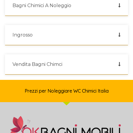
Bagni Chimici A Noleggio
Ingrosso
Vendita Bagni Chimci
Prezzi per Noleggiare WC Chimici Italia