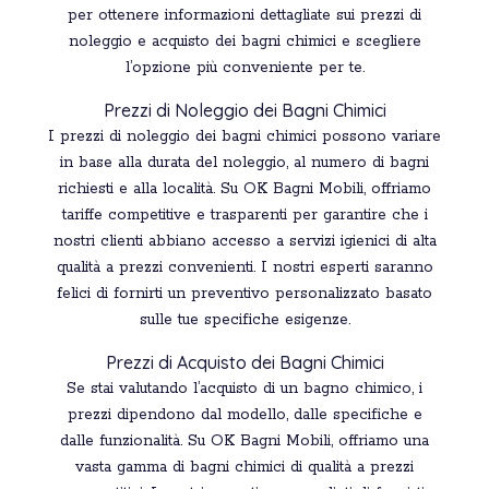
per ottenere informazioni dettagliate sui prezzi di
noleggio e acquisto dei bagni chimici e scegliere
l’opzione più conveniente per te.
Prezzi di Noleggio dei Bagni Chimici
I prezzi di noleggio dei bagni chimici possono variare
in base alla durata del noleggio, al numero di bagni
richiesti e alla località. Su OK Bagni Mobili, offriamo
tariffe competitive e trasparenti per garantire che i
nostri clienti abbiano accesso a servizi igienici di alta
qualità a prezzi convenienti. I nostri esperti saranno
felici di fornirti un preventivo personalizzato basato
sulle tue specifiche esigenze.
Prezzi di Acquisto dei Bagni Chimici
Se stai valutando l’acquisto di un bagno chimico, i
prezzi dipendono dal modello, dalle specifiche e
dalle funzionalità. Su OK Bagni Mobili, offriamo una
vasta gamma di bagni chimici di qualità a prezzi