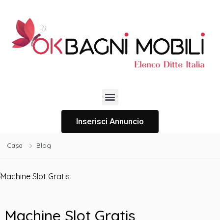
Inserisci Annuncio
Casa
Blog
Machine Slot Gratis