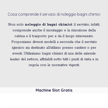
Cosa comprende il servizio di noleggio bagni chimici
Non solo
noleggio di bagni chimici
: il servizio, infatti,
comprende anche il montaggio e la rimozione della
cabina e il trasporto per e da il luogo interessato.
Proponiamo diversi modelli a seconda che il servizio
igienico sia destinato all’utilizzo presso cantieri o per
eventi. Utilizziamo bagni chimici di una delle aziende
leader del settore, affidabili sotto tutti i punti di vista e in
regola con le normative vigenti.
Machine Slot Gratis