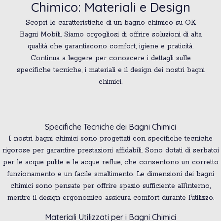
Chimico: Materiali e Design
Scopri le caratteristiche di un bagno chimico su OK
Bagni Mobili. Siamo orgogliosi di offrire soluzioni di alta
qualità che garantiscono comfort, igiene e praticità.
Continua a leggere per conoscere i dettagli sulle
specifiche tecniche, i materiali e il design dei nostri bagni
chimici.
Specifiche Tecniche dei Bagni Chimici
I nostri bagni chimici sono progettati con specifiche tecniche
rigorose per garantire prestazioni affidabili. Sono dotati di serbatoi
per le acque pulite e le acque reflue, che consentono un corretto
funzionamento e un facile smaltimento. Le dimensioni dei bagni
chimici sono pensate per offrire spazio sufficiente all’interno,
mentre il design ergonomico assicura comfort durante l’utilizzo.
Materiali Utilizzati per i Bagni Chimici