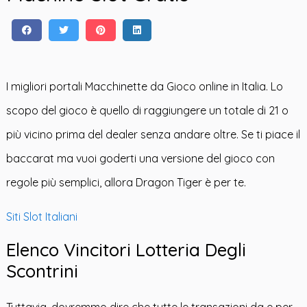
I migliori portali Macchinette da Gioco online in Italia. Lo
scopo del gioco è quello di raggiungere un totale di 21 o
più vicino prima del dealer senza andare oltre. Se ti piace il
baccarat ma vuoi goderti una versione del gioco con
regole più semplici, allora Dragon Tiger è per te.
Siti Slot Italiani
Elenco Vincitori Lotteria Degli
Scontrini
Tuttavia, dovremmo dire che tutte le transazioni da e per