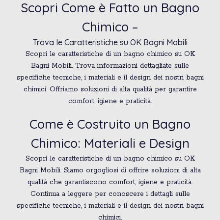
Scopri Come è Fatto un Bagno
Chimico –
Trova le Caratteristiche su OK Bagni Mobili
Scopri le caratteristiche di un bagno chimico su OK
Bagni Mobili. Trova informazioni dettagliate sulle
specifiche tecniche, i materiali e il design dei nostri bagni
chimici. Offriamo soluzioni di alta qualità per garantire
comfort, igiene e praticità.
Come è Costruito un Bagno
Chimico: Materiali e Design
Scopri le caratteristiche di un bagno chimico su OK
Bagni Mobili. Siamo orgogliosi di offrire soluzioni di alta
qualità che garantiscono comfort, igiene e praticità.
Continua a leggere per conoscere i dettagli sulle
specifiche tecniche, i materiali e il design dei nostri bagni
chimici.