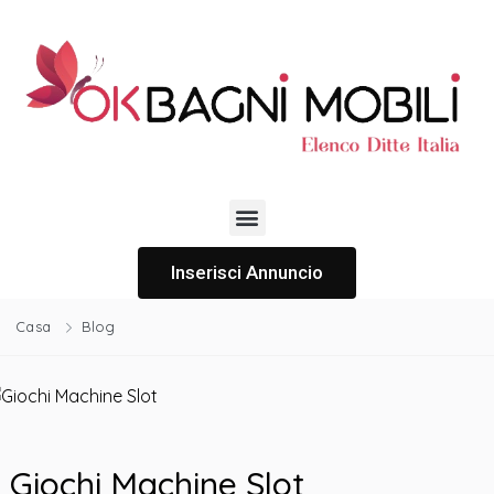
Inserisci Annuncio
Casa
Blog
Giochi Machine Slot