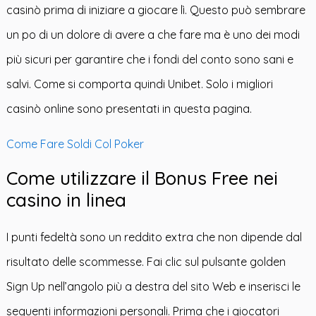
casinò prima di iniziare a giocare lì. Questo può sembrare
un po di un dolore di avere a che fare ma è uno dei modi
più sicuri per garantire che i fondi del conto sono sani e
salvi. Come si comporta quindi Unibet. Solo i migliori
casinò online sono presentati in questa pagina.
Come Fare Soldi Col Poker
Come utilizzare il Bonus Free nei
casino in linea
I punti fedeltà sono un reddito extra che non dipende dal
risultato delle scommesse. Fai clic sul pulsante golden
Sign Up nell’angolo più a destra del sito Web e inserisci le
seguenti informazioni personali. Prima che i giocatori