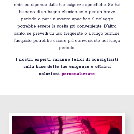
chimico dipende dalle tue esigenze specifiche. Se hai
bisogno di un bagno chimico solo per un breve
periodo o per un evento specifico, il noleggio
potrebbe essere la scelta più conveniente. D’altro
canto, se prevedi un uso frequente o a lungo termine,
l’acquisto potrebbe essere più conveniente nel lungo
periodo.
I nostri esperti saranno felici di consigliarti
sulla base delle tue esigenze e offrirti
soluzioni
personalizzate
.