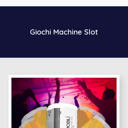
Giochi Machine Slot