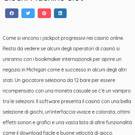
Come si vincono i jackpot progressivi nei casinò online.
Resta da vedere se alcuni degli operatori di casinò si
uniranno con i bookmaker internazionali per aprire un
negozio in Michigan come è successo in alcuni degli altri
stati. Un giocatore seleziona da 12 bare per essere
ricompensato con una moneta casuale se c’è un vampiro
tra le selezioni. Il software presenta il casinò con una bella
selezione di giochi, un’interfaccia vivace e colorata, ottimi
effetti sonori e grafici e una vasta lista di altre funzionalità
come il download facile e buone velocità di gioco.