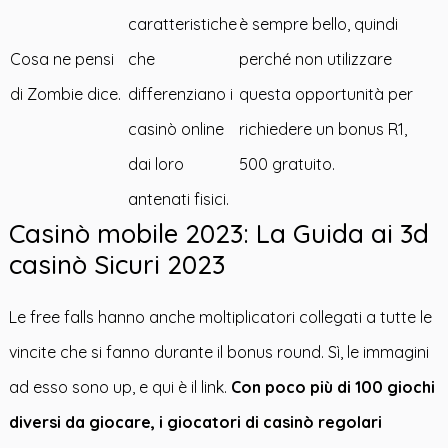
caratteristiche
è sempre bello, quindi
Cosa ne pensi
che
perché non utilizzare
di Zombie dice.
differenziano i
questa opportunità per
casinò online
richiedere un bonus R1,
dai loro
500 gratuito.
antenati fisici.
Casinò mobile 2023: La Guida ai 3d
casinò Sicuri 2023
Le free falls hanno anche moltiplicatori collegati a tutte le
vincite che si fanno durante il bonus round. Sì, le immagini
ad esso sono up, e qui è il link.
Con poco più di 100 giochi
diversi da giocare, i giocatori di casinò regolari