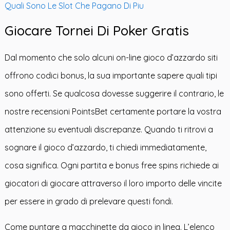
Quali Sono Le Slot Che Pagano Di Piu
Giocare Tornei Di Poker Gratis
Dal momento che solo alcuni on-line gioco d’azzardo siti
offrono codici bonus, la sua importante sapere quali tipi
sono offerti. Se qualcosa dovesse suggerire il contrario, le
nostre recensioni PointsBet certamente portare la vostra
attenzione su eventuali discrepanze. Quando ti ritrovi a
sognare il gioco d’azzardo, ti chiedi immediatamente,
cosa significa. Ogni partita e bonus free spins richiede ai
giocatori di giocare attraverso il loro importo delle vincite
per essere in grado di prelevare questi fondi.
Come puntare a macchinette da gioco in linea. L’elenco