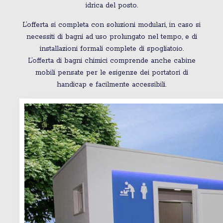
idrica del posto.
L’offerta si completa con soluzioni modulari, in caso si
necessiti di bagni ad uso prolungato nel tempo, e di
installazioni formali complete di spogliatoio.
L’offerta di bagni chimici comprende anche cabine
mobili pensate per le esigenze dei portatori di
handicap e facilmente accessibili.