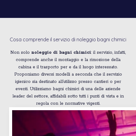
Cosa comprende il servizio di noleggio bagni chimici
Non solo
noleggio di bagni chimici
: il servizio, infatti,
comprende anche il montaggio e la rimozione della
cabina e il trasporto per e da il luogo interessato.
Proponiamo diversi modelli a seconda che il servizio
igienico sia destinato all’utilizzo presso cantieri o per
eventi. Utilizziamo bagni chimici di una delle aziende
leader del settore, affidabili sotto tutti i punti di vista e in
regola con le normative vigenti.