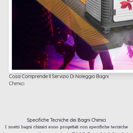
Cosa Comprende Il Servizio Di Noleggio Bagni
Chimici
Specifiche Tecniche dei Bagni Chimici
I nostri bagni chimici sono progettati con specifiche tecniche