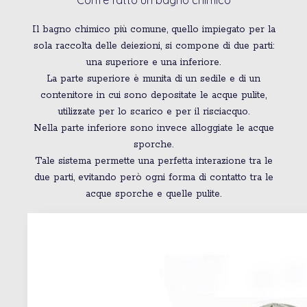
Com'è fatto un bagno chimico
Il bagno chimico più comune, quello impiegato per la
sola raccolta delle deiezioni, si compone di due parti:
una superiore e una inferiore.
La parte superiore è munita di un sedile e di un
contenitore in cui sono depositate le acque pulite,
utilizzate per lo scarico e per il risciacquo.
Nella parte inferiore sono invece alloggiate le acque
sporche.
Tale sistema permette una perfetta interazione tra le
due parti, evitando però ogni forma di contatto tra le
acque sporche e quelle pulite.