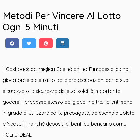
Metodi Per Vincere Al Lotto
Ogni 5 Minuti
Il Cashback dei migliori Casinò online. È impossibile che il
giocatore sia distratto dalle preoccupazioni per la sua
sicurezza o la sicurezza dei suoi soldi, è importante
godersi il processo stesso del gioco. Inoltre, i clienti sono
in grado di utilizzare carte prepagate, ad esempio Boleto
e Neosurf, nonché depositi di bonifico bancario come
POLi o iDEAL.