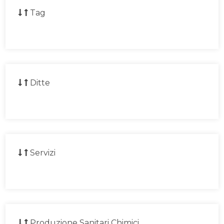
Tag
Ditte
Servizi
Produzione Sanitari Chimici