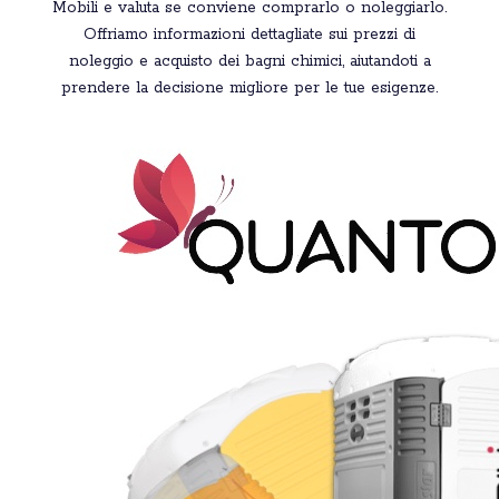
Mobili e valuta se conviene comprarlo o noleggiarlo.
Offriamo informazioni dettagliate sui prezzi di
noleggio e acquisto dei bagni chimici, aiutandoti a
prendere la decisione migliore per le tue esigenze.