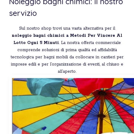
Noleggio bagni chimici: il nostro
servizio
Sul nostro shop trovi una vasta alternativa per il
noleggio bagni chimici a Metodi Per Vincere Al
Lotto Ogni 5 Minuti
. La nostra offerta commerciale
comprende soluzioni di prima qualità ed affidabilità
tecnologica per bagni mobili da collocare in cantieri per
imprese edili e per l’organizzazione di eventi, al chiuso e
all’aperto.