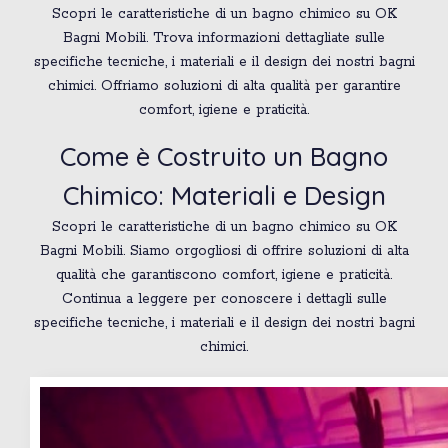
Scopri le caratteristiche di un bagno chimico su OK
Bagni Mobili. Trova informazioni dettagliate sulle
specifiche tecniche, i materiali e il design dei nostri bagni
chimici. Offriamo soluzioni di alta qualità per garantire
comfort, igiene e praticità.
Come è Costruito un Bagno
Chimico: Materiali e Design
Scopri le caratteristiche di un bagno chimico su OK
Bagni Mobili. Siamo orgogliosi di offrire soluzioni di alta
qualità che garantiscono comfort, igiene e praticità.
Continua a leggere per conoscere i dettagli sulle
specifiche tecniche, i materiali e il design dei nostri bagni
chimici.