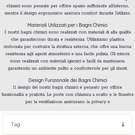
chimici sono pensate per offrire spazio sufficiente all’interno,
mentre il design ergonomico assicura comfort durante l’utilizzo.
Materiali Utilizzati per i Bagni Chimici
I nostri bagni chimici sono realizzati con materiali di alta qualità
che garantiscono durata e resistenza. Utilizziamo plastica
rinforzata per costruire la struttura esterna, che offre una buona
resistenza agli agenti atmosferici e una facile pulizia. Gli interni
sono realizzati con materiali igienici e facili da mantenere,
garantendo un ambiente pulito e confortevole per gli utenti.
Design Funzionale dei Bagni Chimici
Il design dei nostri bagni chimici è pensato per offrire
funzionalità e praticità. Le porte con chiusura a scatto e le finestre
per la ventilazione assicurano la privacy e
Tag