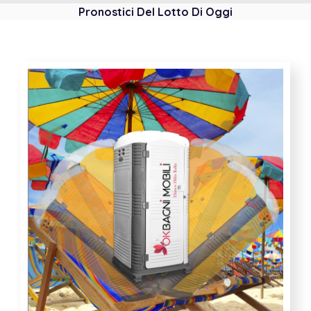
Pronostici Del Lotto Di Oggi