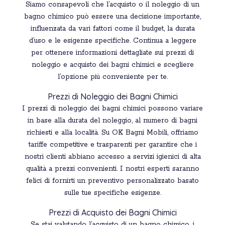
Siamo consapevoli che l’acquisto o il noleggio di un
bagno chimico può essere una decisione importante,
influenzata da vari fattori come il budget, la durata
d’uso e le esigenze specifiche. Continua a leggere
per ottenere informazioni dettagliate sui prezzi di
noleggio e acquisto dei bagni chimici e scegliere
l’opzione più conveniente per te.
Prezzi di Noleggio dei Bagni Chimici
I prezzi di noleggio dei bagni chimici possono variare
in base alla durata del noleggio, al numero di bagni
richiesti e alla località. Su OK Bagni Mobili, offriamo
tariffe competitive e trasparenti per garantire che i
nostri clienti abbiano accesso a servizi igienici di alta
qualità a prezzi convenienti. I nostri esperti saranno
felici di fornirti un preventivo personalizzato basato
sulle tue specifiche esigenze.
Prezzi di Acquisto dei Bagni Chimici
Se stai valutando l’acquisto di un bagno chimico, i