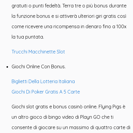
gratuiti o punti fedeltà. Terra tre o più bonus durante
la funzione bonus e si attiverà ulteriori giri gratis così
come ricevere una ricompensa in denaro fino a 100x
la tua puntata.
Trucchi Macchinette Slot
Giochi Online Con Bonus.
Biglietti Della Lotteria Italiana
Giochi Di Poker Gratis A 5 Carte
Giochi slot gratis e bonus casinò online. Flying Pigs è
un altro gioco di bingo video di Playn GO che ti
consente di giocare su un massimo di quattro carte di