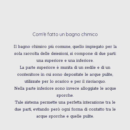
Com'è fatto un bagno chimico
Il bagno chimico più comune, quello impiegato per la
sola raccolta delle deiezioni, si compone di due parti:
una superiore e una inferiore.
La parte superiore è munita di un sedile e di un
contenitore in cui sono depositate le acque pulite,
utilizzate per lo scarico e per il risciacquo.
Nella parte inferiore sono invece alloggiate le acque
sporche.
Tale sistema permette una perfetta interazione tra le
due parti, evitando però ogni forma di contatto tra le
acque sporche e quelle pulite.