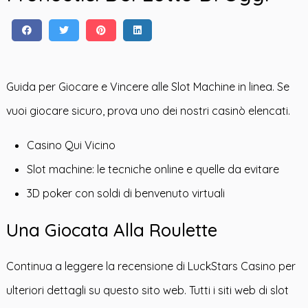
Guida per Giocare e Vincere alle Slot Machine in linea. Se
vuoi giocare sicuro, prova uno dei nostri casinò elencati.
Casino Qui Vicino
Slot machine: le tecniche online e quelle da evitare
3D poker con soldi di benvenuto virtuali
Una Giocata Alla Roulette
Continua a leggere la recensione di LuckStars Casino per
ulteriori dettagli su questo sito web. Tutti i siti web di slot