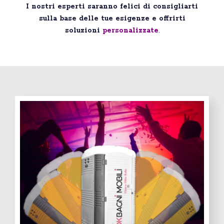
I nostri esperti saranno felici di consigliarti
sulla base delle tue esigenze e offrirti
soluzioni
personalizzate
.