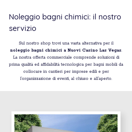
Noleggio bagni chimici: il nostro
servizio
Sul nostro shop trovi una vasta alternativa per il
noleggio bagni chimici a Nuovi Casino Las Vegas
.
La nostra offerta commerciale comprende soluzioni di
prima qualità ed affidabilità tecnologica per bagni mobili da
collocare in cantieri per imprese edili e per
l’organizzazione di eventi, al chiuso e all’aperto.