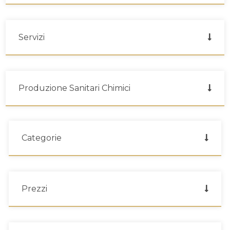
Servizi
Produzione Sanitari Chimici
Categorie
Prezzi