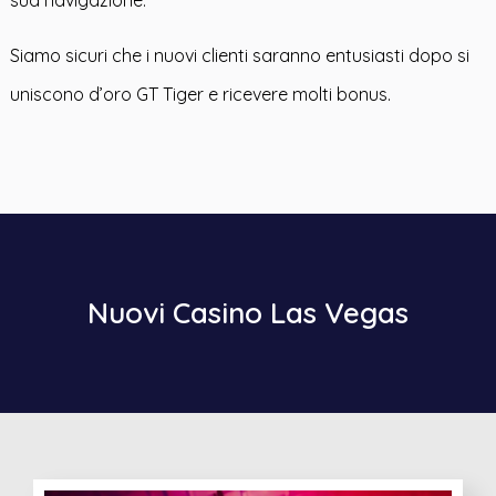
Siamo sicuri che i nuovi clienti saranno entusiasti dopo si
uniscono d’oro GT Tiger e ricevere molti bonus.
Nuovi Casino Las Vegas