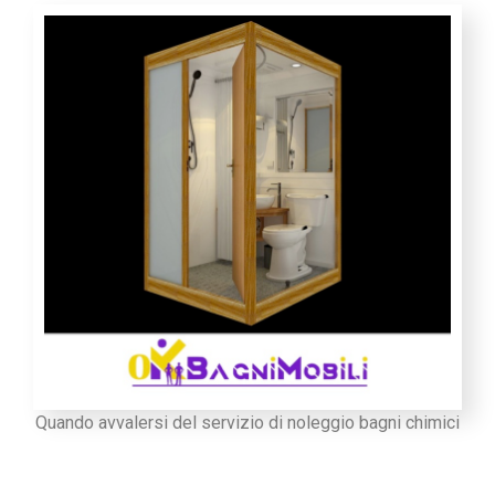
Quando avvalersi del servizio di noleggio bagni chimici