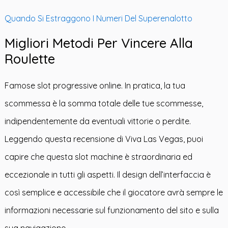
Quando Si Estraggono I Numeri Del Superenalotto
Migliori Metodi Per Vincere Alla
Roulette
Famose slot progressive online. In pratica, la tua
scommessa è la somma totale delle tue scommesse,
indipendentemente da eventuali vittorie o perdite.
Leggendo questa recensione di Viva Las Vegas, puoi
capire che questa slot machine è straordinaria ed
eccezionale in tutti gli aspetti. Il design dell’interfaccia è
così semplice e accessibile che il giocatore avrà sempre le
informazioni necessarie sul funzionamento del sito e sulla
sua navigazione.