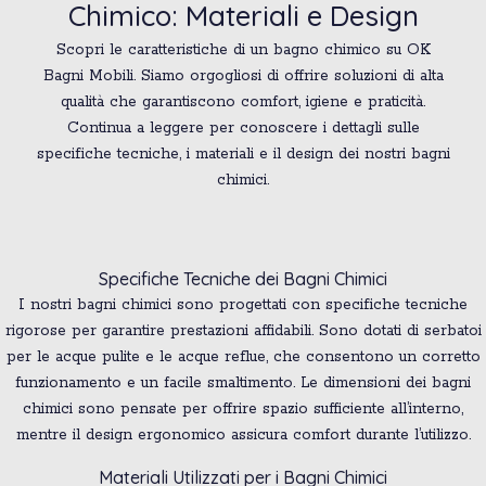
Chimico: Materiali e Design
Scopri le caratteristiche di un bagno chimico su OK
Bagni Mobili. Siamo orgogliosi di offrire soluzioni di alta
qualità che garantiscono comfort, igiene e praticità.
Continua a leggere per conoscere i dettagli sulle
specifiche tecniche, i materiali e il design dei nostri bagni
chimici.
Specifiche Tecniche dei Bagni Chimici
I nostri bagni chimici sono progettati con specifiche tecniche
rigorose per garantire prestazioni affidabili. Sono dotati di serbatoi
per le acque pulite e le acque reflue, che consentono un corretto
funzionamento e un facile smaltimento. Le dimensioni dei bagni
chimici sono pensate per offrire spazio sufficiente all’interno,
mentre il design ergonomico assicura comfort durante l’utilizzo.
Materiali Utilizzati per i Bagni Chimici