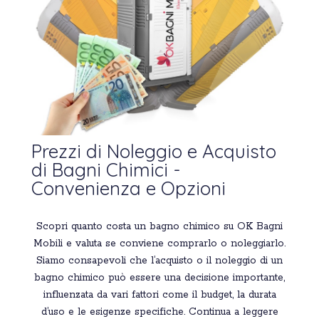
Prezzi di Noleggio e Acquisto
di Bagni Chimici -
Convenienza e Opzioni
Scopri quanto costa un bagno chimico su OK Bagni
Mobili e valuta se conviene comprarlo o noleggiarlo.
Siamo consapevoli che l’acquisto o il noleggio di un
bagno chimico può essere una decisione importante,
influenzata da vari fattori come il budget, la durata
d’uso e le esigenze specifiche. Continua a leggere