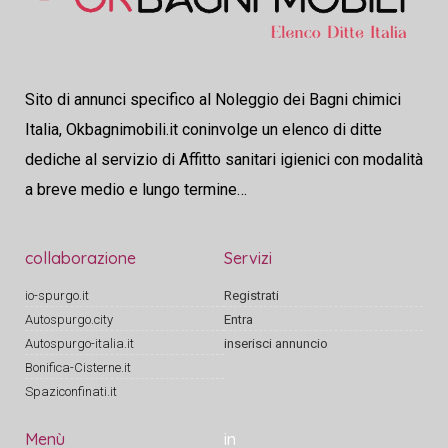
Sito di annunci specifico al Noleggio dei Bagni chimici
Italia, Okbagnimobili.it coninvolge un elenco di ditte
dediche al servizio di Affitto sanitari igienici con modalità
a breve medio e lungo termine…
collaborazione
Servizi
io-spurgo.it
Registrati
Autospurgo.city
Entra
Autospurgo-italia.it
inserisci annuncio
Bonifica-Cisterne.it
Spaziconfinati.it
Menù
in