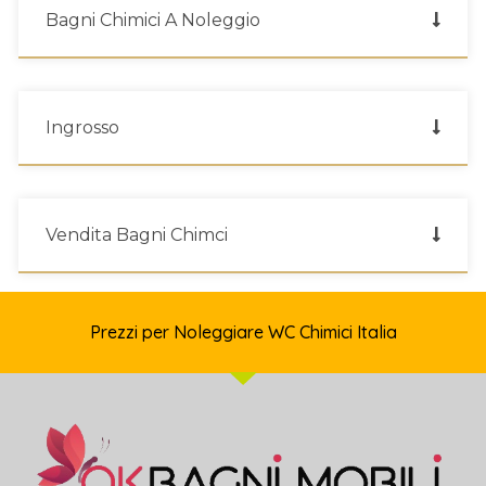
Bagni Chimici A Noleggio
Ingrosso
Vendita Bagni Chimci
Prezzi per Noleggiare WC Chimici Italia