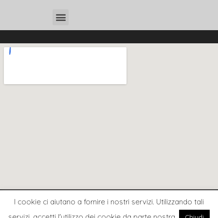
I cookie ci aiutano a fornire i nostri servizi. Utilizzando tali
servizi, accetti l'utilizzo dei cookie da parte nostra.
Chiudi