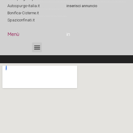
Autospurgo-italia.it
inserisci annuncio
Bonifica-Cisterne.it
Spaziconfinati.it
Menù
in