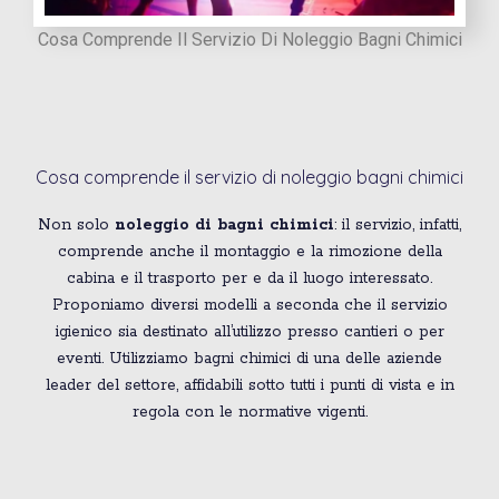
Cosa Comprende Il Servizio Di Noleggio Bagni Chimici
Cosa comprende il servizio di noleggio bagni chimici
Non solo
noleggio di bagni chimici
: il servizio, infatti,
comprende anche il montaggio e la rimozione della
cabina e il trasporto per e da il luogo interessato.
Proponiamo diversi modelli a seconda che il servizio
igienico sia destinato all’utilizzo presso cantieri o per
eventi. Utilizziamo bagni chimici di una delle aziende
leader del settore, affidabili sotto tutti i punti di vista e in
regola con le normative vigenti.