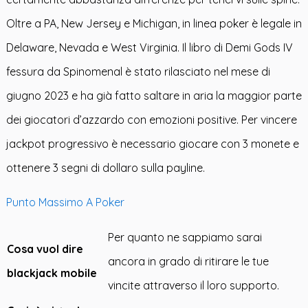
Oltre a PA, New Jersey e Michigan, in linea poker è legale in
Delaware, Nevada e West Virginia. Il libro di Demi Gods IV
fessura da Spinomenal è stato rilasciato nel mese di
giugno 2023 e ha già fatto saltare in aria la maggior parte
dei giocatori d’azzardo con emozioni positive. Per vincere
jackpot progressivo è necessario giocare con 3 monete e
ottenere 3 segni di dollaro sulla payline.
Punto Massimo A Poker
Per quanto ne sappiamo sarai
Cosa vuol dire
ancora in grado di ritirare le tue
blackjack mobile
vincite attraverso il loro supporto.