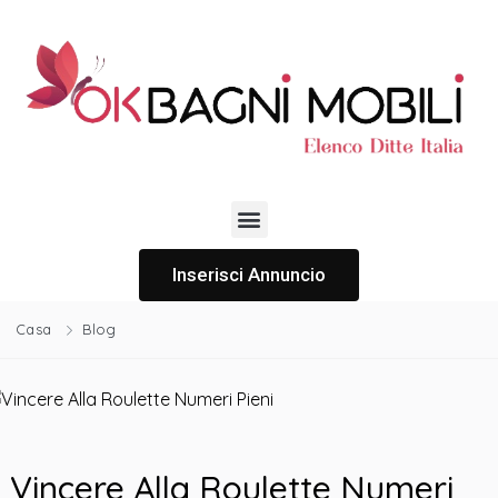
Inserisci Annuncio
Casa
Blog
Vincere Alla Roulette Numeri