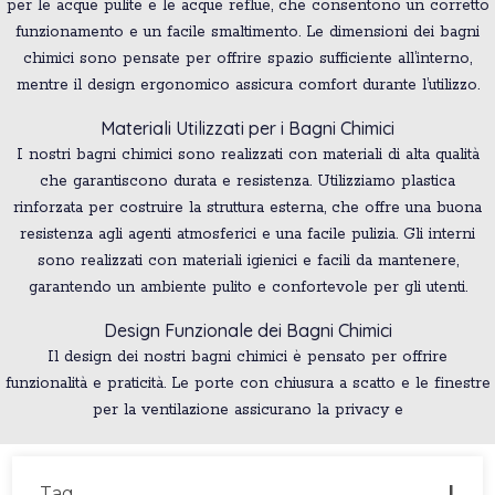
per le acque pulite e le acque reflue, che consentono un corretto
funzionamento e un facile smaltimento. Le dimensioni dei bagni
chimici sono pensate per offrire spazio sufficiente all’interno,
mentre il design ergonomico assicura comfort durante l’utilizzo.
Materiali Utilizzati per i Bagni Chimici
I nostri bagni chimici sono realizzati con materiali di alta qualità
che garantiscono durata e resistenza. Utilizziamo plastica
rinforzata per costruire la struttura esterna, che offre una buona
resistenza agli agenti atmosferici e una facile pulizia. Gli interni
sono realizzati con materiali igienici e facili da mantenere,
garantendo un ambiente pulito e confortevole per gli utenti.
Design Funzionale dei Bagni Chimici
Il design dei nostri bagni chimici è pensato per offrire
funzionalità e praticità. Le porte con chiusura a scatto e le finestre
per la ventilazione assicurano la privacy e
Tag