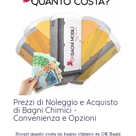
Prezzi di Noleggio e Acquisto
di Bagni Chimici -
Convenienza e Opzioni
Scopri quanto costa un bagno chimico su OK Bagni