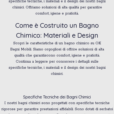
specifiche tecniche, i materiali e il design dei nostri bagni
chimici. Offriamo soluzioni di alta qualità per garantire
comfort, igiene e praticità.
Come è Costruito un Bagno
Chimico: Materiali e Design
Scopri le caratteristiche di un bagno chimico su OK
Bagni Mobili. Siamo orgogliosi di offrire soluzioni di alta
qualità che garantiscono comfort, igiene e praticità.
Continua a leggere per conoscere i dettagli sulle
specifiche tecniche, i materiali e il design dei nostri bagni
chimici.
Specifiche Tecniche dei Bagni Chimici
I nostri bagni chimici sono progettati con specifiche tecniche
rigorose per garantire prestazioni affidabili. Sono dotati di serbatoi