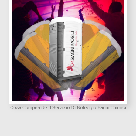
Cosa Comprende Il Servizio Di Noleggio Bagni Chimici