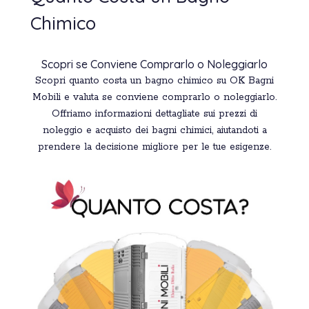
Chimico
Scopri se Conviene Comprarlo o Noleggiarlo
Scopri quanto costa un bagno chimico su OK Bagni
Mobili e valuta se conviene comprarlo o noleggiarlo.
Offriamo informazioni dettagliate sui prezzi di
noleggio e acquisto dei bagni chimici, aiutandoti a
prendere la decisione migliore per le tue esigenze.