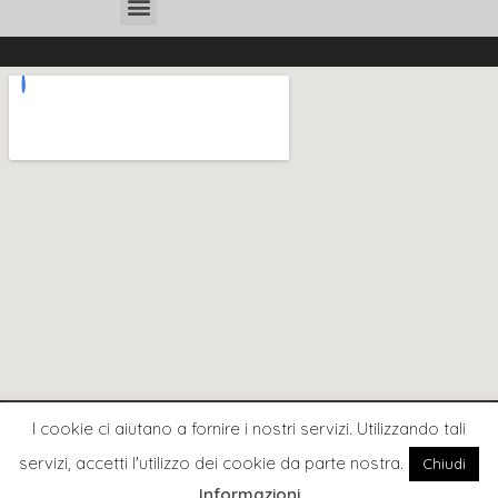
I cookie ci aiutano a fornire i nostri servizi. Utilizzando tali
servizi, accetti l'utilizzo dei cookie da parte nostra.
Chiudi
Informazioni