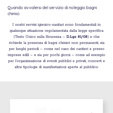
Quando avvalersi del servizio di noleggio bagni
chimici
I nostri servizi igienico-sanitari sono fondamentali in
qualunque situazione regolamentata dalla legge specifica
(Testo Unico sulla Sicurezza –
D.Lgs 81/08
) e che
richiede la presenza di bagni chimici non permanenti, sia
per lunghi periodi – come nel caso dei cantieri e presso
imprese edili – e sia per pochi giorni – come ad esempio
per l’organizzazione di eventi pubblici e privati, concerti e
altre tipologie di manifestazioni aperte al pubblico.