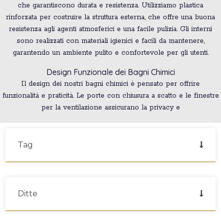
che garantiscono durata e resistenza. Utilizziamo plastica
rinforzata per costruire la struttura esterna, che offre una buona
resistenza agli agenti atmosferici e una facile pulizia. Gli interni
sono realizzati con materiali igienici e facili da mantenere,
garantendo un ambiente pulito e confortevole per gli utenti.
Design Funzionale dei Bagni Chimici
Il design dei nostri bagni chimici è pensato per offrire
funzionalità e praticità. Le porte con chiusura a scatto e le finestre
per la ventilazione assicurano la privacy e
Tag
Ditte