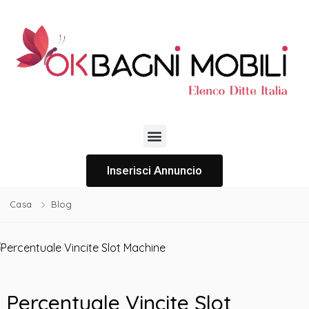
Inserisci Annuncio
Casa
Blog
Percentuale Vincite Slot