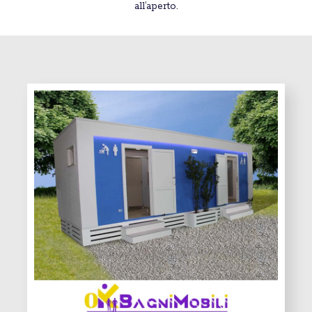
all’aperto.