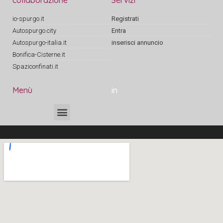
io-spurgo.it
Registrati
Autospurgo.city
Entra
Autospurgo-italia.it
inserisci annuncio
Bonifica-Cisterne.it
Spaziconfinati.it
Menù
in