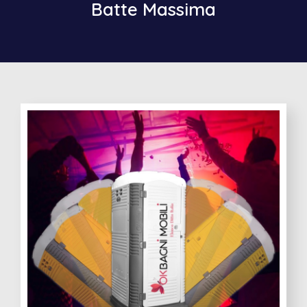
Batte Massima