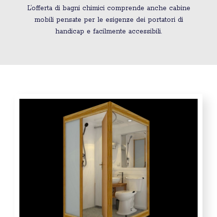
L’offerta di bagni chimici comprende anche cabine
mobili pensate per le esigenze dei portatori di
handicap e facilmente accessibili.