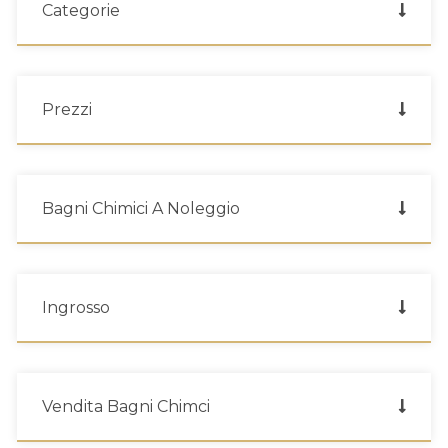
Categorie
Prezzi
Bagni Chimici A Noleggio
Ingrosso
Vendita Bagni Chimci