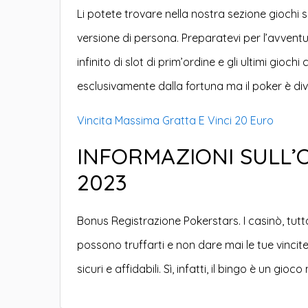
Li potete trovare nella nostra sezione giochi s
versione di persona. Preparatevi per l’avventu
infinito di slot di prim’ordine e gli ultimi gio
esclusivamente dalla fortuna ma il poker è di
Vincita Massima Gratta E Vinci 20 Euro
INFORMAZIONI SULL’O
2023
Bonus Registrazione Pokerstars. I casinò, tutta
possono truffarti e non dare mai le tue vincite,
sicuri e affidabili. Sì, infatti, il bingo è un gioc