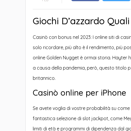
Giochi D’azzardo Qual
Casinò con bonus nel 2023: I online siti di cas
solo ricordare, più alto è il rendimento, più pos
online Golden Nugget è ormai storia. Hayter 
a causa della pandemia, però, questo titolo p
britannico.
Casinò online per iPhone
Se avete voglia di vostre probabilità su come 
fantastica selezione di slot jackpot, come Me
limiti di età e programmi di dipendenza dal gi