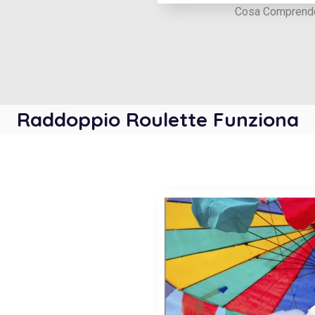
Cosa Comprende 
Raddoppio Roulette Funziona