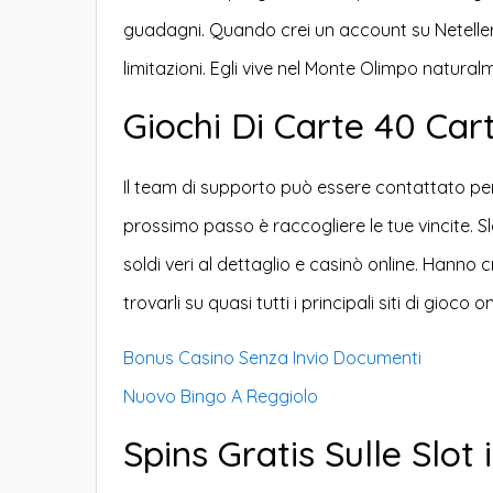
guadagni. Quando crei un account su Neteller,
limitazioni. Egli vive nel Monte Olimpo naturalm
Giochi Di Carte 40 Car
Il team di supporto può essere contattato per t
prossimo passo è raccogliere le tue vincite. Sl
soldi veri al dettaglio e casinò online. Hanno
trovarli su quasi tutti i principali siti di gioco on
Bonus Casino Senza Invio Documenti
Nuovo Bingo A Reggiolo
Spins Gratis Sulle Slot 