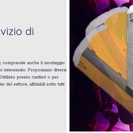
izio di
fatti, comprende anche il montaggio
ogo interessato. Proponiamo diversi
l’utilizzo presso cantieri o per
 del settore, affidabili sotto tutti