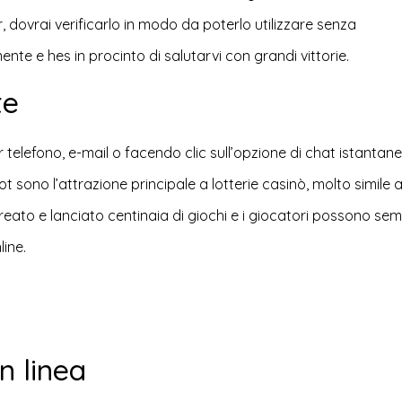
 dovrai verificarlo in modo da poterlo utilizzare senza
ente e hes in procinto di salutarvi con grandi vittorie.
te
elefono, e-mail o facendo clic sull’opzione di chat istantanea
ot sono l’attrazione principale a lotterie casinò, molto simile 
 creato e lanciato centinaia di giochi e i giocatori possono se
line.
in linea