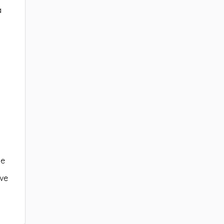
a
he
ive