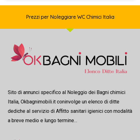
Prezzi per Noleggiare WC Chimici Italia
Sito di annunci specifico al Noleggio dei Bagni chimici
Italia, Okbagnimobili.it coninvolge un elenco di ditte
dediche al servizio di Affitto sanitari igienici con modalità
a breve medio e lungo termine…