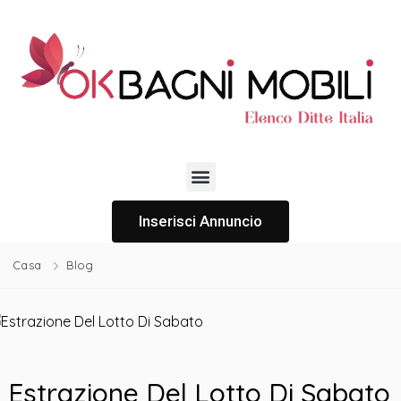
Inserisci Annuncio
Casa
Blog
Estrazione Del Lotto Di Sabato