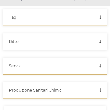
Tag
Ditte
Servizi
Produzione Sanitari Chimici