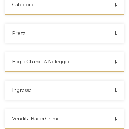
Categorie
Prezzi
Bagni Chimici A Noleggio
Ingrosso
Vendita Bagni Chimci