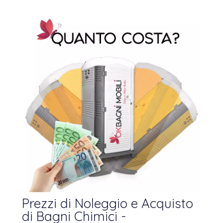
Prezzi di Noleggio e Acquisto
di Bagni Chimici -