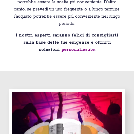
potrebbe essere la scelta più conveniente. D’altro
canto, se prevedi un uso frequente o a lungo termine,
l’acquisto potrebbe essere più conveniente nel lungo
periodo.
I nostri esperti saranno felici di consigliarti
sulla base delle tue esigenze e offrirti
soluzioni
personalizzate
.