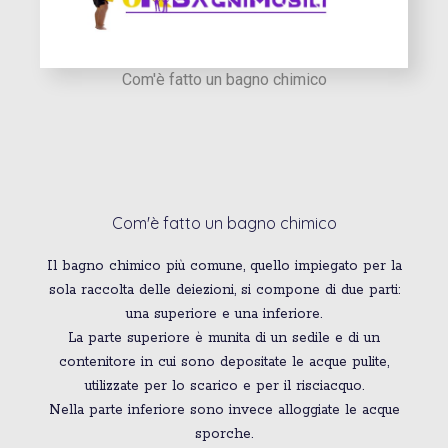
Com'è fatto un bagno chimico
Com'è fatto un bagno chimico
Il bagno chimico più comune, quello impiegato per la
sola raccolta delle deiezioni, si compone di due parti:
una superiore e una inferiore.
La parte superiore è munita di un sedile e di un
contenitore in cui sono depositate le acque pulite,
utilizzate per lo scarico e per il risciacquo.
Nella parte inferiore sono invece alloggiate le acque
sporche.