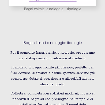
Bagni chimici a noleggio - tipologie
Bagni chimici a noleggio: tipologie
Per il comparto bagni chimici a noleggio, proponiamo
un catalogo ampio in relazione al contesto.
Il modello di bagno mobile più classico, perfetto per
l’uso comune, si affianca a cabine igienico-sanitarie più
complesse, dotate di box doccia e allacciabili alla rete
idrica del posto.
L’offerta si completa con soluzioni modulari, in caso si
necessiti di bagni ad uso prolungato nel tempo, e di
installazioni formali complete di spogliatoio.