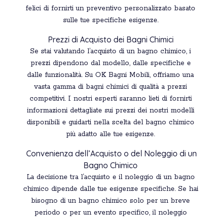
felici di fornirti un preventivo personalizzato basato
sulle tue specifiche esigenze.
Prezzi di Acquisto dei Bagni Chimici
Se stai valutando l’acquisto di un bagno chimico, i
prezzi dipendono dal modello, dalle specifiche e
dalle funzionalità. Su OK Bagni Mobili, offriamo una
vasta gamma di bagni chimici di qualità a prezzi
competitivi. I nostri esperti saranno lieti di fornirti
informazioni dettagliate sui prezzi dei nostri modelli
disponibili e guidarti nella scelta del bagno chimico
più adatto alle tue esigenze.
Convenienza dell’Acquisto o del Noleggio di un
Bagno Chimico
La decisione tra l’acquisto e il noleggio di un bagno
chimico dipende dalle tue esigenze specifiche. Se hai
bisogno di un bagno chimico solo per un breve
periodo o per un evento specifico, il noleggio