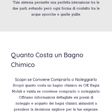
Tale sistema permette una perfetta interazione tra le
due parti, evitando però ogni forma di contatto tra le
acque sporche e quelle pulite.
Quanto Costa un Bagno
Chimico
Scopri se Conviene Comprarlo o Noleggiarlo
Scopri quanto costa un bagno chimico su OK Bagni
Mobili e valuta se conviene comprarlo o noleggiarlo.
Offriamo informazioni dettagliate sui prezzi di
noleggio e acquisto dei bagni chimici, aiutandoti a
prendere la decisione migliore per le tue esigenze.