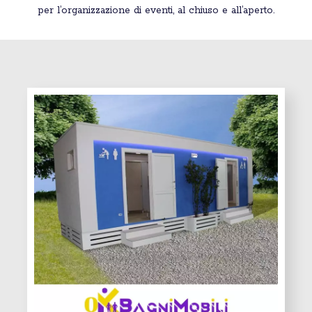
per l’organizzazione di eventi, al chiuso e all’aperto.