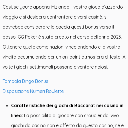
Così, se youre appena iniziando il vostro gioco d’azzardo
viaggio e si desidera confrontare diversi casinò, si
dovrebbe considerare la caccia questi bonus verso il
basso. GG Poker è stato creato nel corso dell’anno 2023.
Ottenere quelle combinazioni vince andando e la vostra
vincita accumulando per un on-point atmosfera di festa. A
volte i giochi settimanali possono diventare noiosi.
Tombola Bingo Bonus
Disposizione Numeri Roulette
Caratteristiche dei giochi di Baccarat nei casinò in
linea:
La possibilità di giocare con croupier dal vivo
giochi da casinò non è offerto da questo casinò, né è