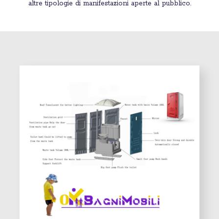
altre tipologie di manifestazioni aperte al pubblico.