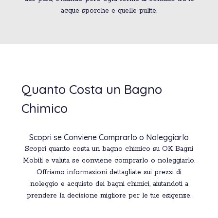
acque sporche e quelle pulite.
Quanto Costa un Bagno
Chimico
Scopri se Conviene Comprarlo o Noleggiarlo
Scopri quanto costa un bagno chimico su OK Bagni
Mobili e valuta se conviene comprarlo o noleggiarlo.
Offriamo informazioni dettagliate sui prezzi di
noleggio e acquisto dei bagni chimici, aiutandoti a
prendere la decisione migliore per le tue esigenze.