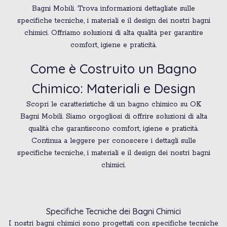
Bagni Mobili. Trova informazioni dettagliate sulle
specifiche tecniche, i materiali e il design dei nostri bagni
chimici. Offriamo soluzioni di alta qualità per garantire
comfort, igiene e praticità.
Come è Costruito un Bagno
Chimico: Materiali e Design
Scopri le caratteristiche di un bagno chimico su OK
Bagni Mobili. Siamo orgogliosi di offrire soluzioni di alta
qualità che garantiscono comfort, igiene e praticità.
Continua a leggere per conoscere i dettagli sulle
specifiche tecniche, i materiali e il design dei nostri bagni
chimici.
Specifiche Tecniche dei Bagni Chimici
I nostri bagni chimici sono progettati con specifiche tecniche