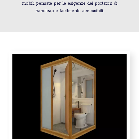
mobili pensate per le esigenze dei portatori di
handicap e facilmente accessibili.