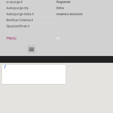
io-spurgo.it
Registrati
Autospurgo.city
Entra
Autospurgo-italia.it
inserisci annuncio
Bonifica-Cisterne.it
Spaziconfinati.it
Menù
in