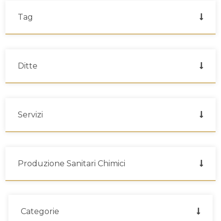
Tag
Ditte
Servizi
Produzione Sanitari Chimici
Categorie