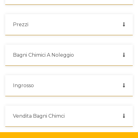
Prezzi
Bagni Chimici A Noleggio
Ingrosso
Vendita Bagni Chimci