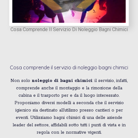
Cosa Comprende Il Servizio Di Noleggio Bagni Chimici
Cosa comprende il servizio di noleggio bagni chimici
Non solo
noleggio di bagni chimici
: il servizio, infatti,
comprende anche il montaggio e la rimozione della
cabina e il trasporto per e da il luogo interessato.
Proponiamo diversi modelli a seconda che il servizio
igienico sia destinato all’utilizzo presso cantieri o per
eventi. Utilizziamo bagni chimici di una delle aziende
leader del settore, affidabili sotto tutti i punti di vista e in
regola con le normative vigenti.