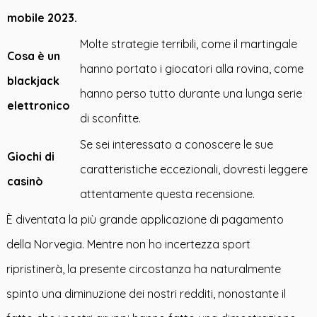
mobile 2023.
Molte strategie terribili, come il martingale
Cosa è un
hanno portato i giocatori alla rovina, come
blackjack
hanno perso tutto durante una lunga serie
elettronico
di sconfitte.
Se sei interessato a conoscere le sue
Giochi di
caratteristiche eccezionali, dovresti leggere
casinò
attentamente questa recensione.
È diventata la più grande applicazione di pagamento
della Norvegia. Mentre non ho incertezza sport
ripristinerà, la presente circostanza ha naturalmente
spinto una diminuzione dei nostri redditi, nonostante il