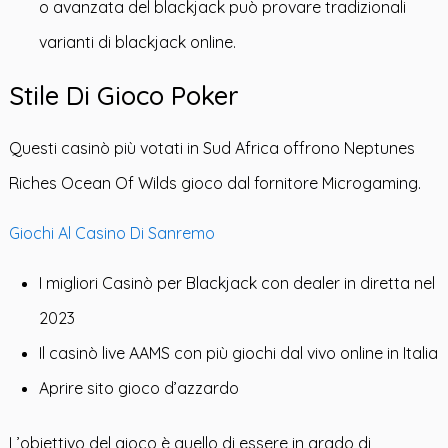
o avanzata del blackjack può provare tradizionali
varianti di blackjack online.
Stile Di Gioco Poker
Questi casinò più votati in Sud Africa offrono Neptunes
Riches Ocean Of Wilds gioco dal fornitore Microgaming.
Giochi Al Casino Di Sanremo
I migliori Casinò per Blackjack con dealer in diretta nel
2023
Il casinò live AAMS con più giochi dal vivo online in Italia
Aprire sito gioco d’azzardo
L’obiettivo del gioco è quello di essere in grado di