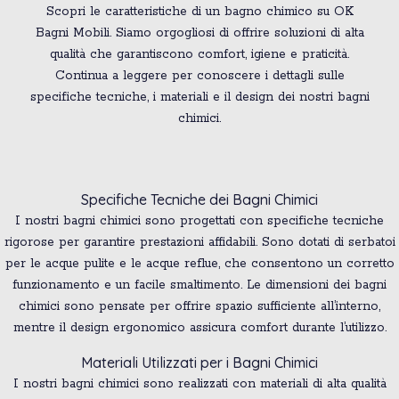
Scopri le caratteristiche di un bagno chimico su OK
Bagni Mobili. Siamo orgogliosi di offrire soluzioni di alta
qualità che garantiscono comfort, igiene e praticità.
Continua a leggere per conoscere i dettagli sulle
specifiche tecniche, i materiali e il design dei nostri bagni
chimici.
Specifiche Tecniche dei Bagni Chimici
I nostri bagni chimici sono progettati con specifiche tecniche
rigorose per garantire prestazioni affidabili. Sono dotati di serbatoi
per le acque pulite e le acque reflue, che consentono un corretto
funzionamento e un facile smaltimento. Le dimensioni dei bagni
chimici sono pensate per offrire spazio sufficiente all’interno,
mentre il design ergonomico assicura comfort durante l’utilizzo.
Materiali Utilizzati per i Bagni Chimici
I nostri bagni chimici sono realizzati con materiali di alta qualità