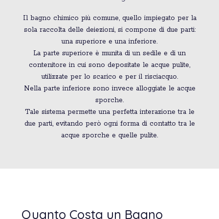
Il bagno chimico più comune, quello impiegato per la
sola raccolta delle deiezioni, si compone di due parti:
una superiore e una inferiore.
La parte superiore è munita di un sedile e di un
contenitore in cui sono depositate le acque pulite,
utilizzate per lo scarico e per il risciacquo.
Nella parte inferiore sono invece alloggiate le acque
sporche.
Tale sistema permette una perfetta interazione tra le
due parti, evitando però ogni forma di contatto tra le
acque sporche e quelle pulite.
Quanto Costa un Bagno