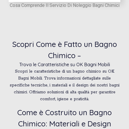
Cosa Comprende Il Servizio Di Noleggio Bagni Chimici
Scopri Come è Fatto un Bagno
Chimico –
Trova le Caratteristiche su OK Bagni Mobili
Scopri le caratteristiche di un bagno chimico su OK
Bagni Mobili. Trova informazioni dettagliate sulle
specifiche tecniche, i materiali e il design dei nostri bagni
chimici. Offriamo soluzioni di alta qualità per garantire
comfort, igiene e praticità.
Come è Costruito un Bagno
Chimico: Materiali e Design