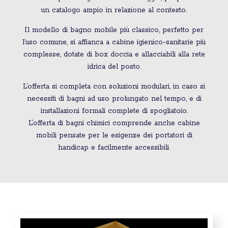
un catalogo ampio in relazione al contesto.
Il modello di bagno mobile più classico, perfetto per
l’uso comune, si affianca a cabine igienico-sanitarie più
complesse, dotate di box doccia e allacciabili alla rete
idrica del posto.
L’offerta si completa con soluzioni modulari, in caso si
necessiti di bagni ad uso prolungato nel tempo, e di
installazioni formali complete di spogliatoio.
L’offerta di bagni chimici comprende anche cabine
mobili pensate per le esigenze dei portatori di
handicap e facilmente accessibili.