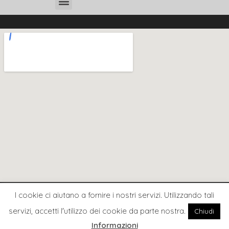
I cookie ci aiutano a fornire i nostri servizi. Utilizzando tali
servizi, accetti l'utilizzo dei cookie da parte nostra.
Chiudi
Informazioni
Home
Cerca
Il Mio Account
Blog