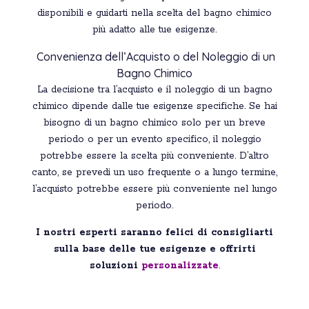
disponibili e guidarti nella scelta del bagno chimico
più adatto alle tue esigenze.
Convenienza dell’Acquisto o del Noleggio di un
Bagno Chimico
La decisione tra l’acquisto e il noleggio di un bagno
chimico dipende dalle tue esigenze specifiche. Se hai
bisogno di un bagno chimico solo per un breve
periodo o per un evento specifico, il noleggio
potrebbe essere la scelta più conveniente. D’altro
canto, se prevedi un uso frequente o a lungo termine,
l’acquisto potrebbe essere più conveniente nel lungo
periodo.
I nostri esperti saranno felici di consigliarti
sulla base delle tue esigenze e offrirti
soluzioni
personalizzate
.