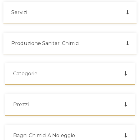
Servizi
Produzione Sanitari Chimici
Categorie
Prezzi
Bagni Chimici A Noleggio