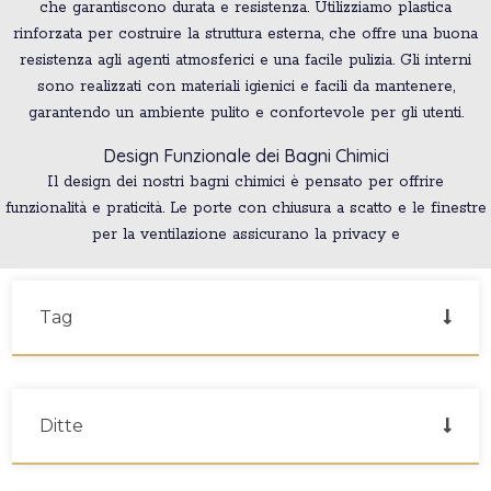
che garantiscono durata e resistenza. Utilizziamo plastica
rinforzata per costruire la struttura esterna, che offre una buona
resistenza agli agenti atmosferici e una facile pulizia. Gli interni
sono realizzati con materiali igienici e facili da mantenere,
garantendo un ambiente pulito e confortevole per gli utenti.
Design Funzionale dei Bagni Chimici
Il design dei nostri bagni chimici è pensato per offrire
funzionalità e praticità. Le porte con chiusura a scatto e le finestre
per la ventilazione assicurano la privacy e
Tag
Ditte