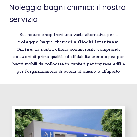
Noleggio bagni chimici: il nostro
servizio
Sul nostro shop trovi una vasta alternativa per il
noleggio bagni chimici a Giochi Istantanei
Online
. La nostra offerta commerciale comprende
soluzioni di prima qualità ed affidabilità tecnologica per
bagni mobili da collocare in cantieri per imprese edili e
per l’organizzazione di eventi, al chiuso e all’aperto.