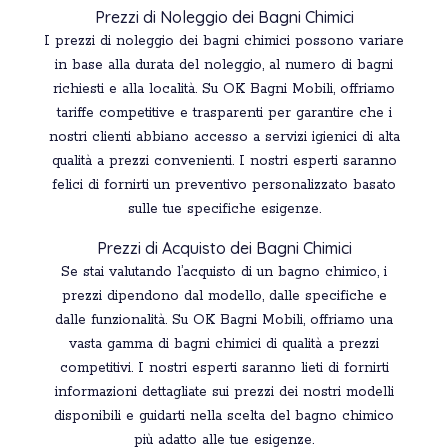
Prezzi di Noleggio dei Bagni Chimici
I prezzi di noleggio dei bagni chimici possono variare
in base alla durata del noleggio, al numero di bagni
richiesti e alla località. Su OK Bagni Mobili, offriamo
tariffe competitive e trasparenti per garantire che i
nostri clienti abbiano accesso a servizi igienici di alta
qualità a prezzi convenienti. I nostri esperti saranno
felici di fornirti un preventivo personalizzato basato
sulle tue specifiche esigenze.
Prezzi di Acquisto dei Bagni Chimici
Se stai valutando l’acquisto di un bagno chimico, i
prezzi dipendono dal modello, dalle specifiche e
dalle funzionalità. Su OK Bagni Mobili, offriamo una
vasta gamma di bagni chimici di qualità a prezzi
competitivi. I nostri esperti saranno lieti di fornirti
informazioni dettagliate sui prezzi dei nostri modelli
disponibili e guidarti nella scelta del bagno chimico
più adatto alle tue esigenze.