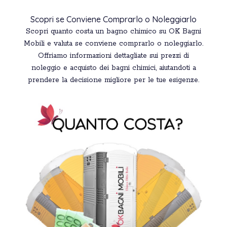
Scopri se Conviene Comprarlo o Noleggiarlo
Scopri quanto costa un bagno chimico su OK Bagni
Mobili e valuta se conviene comprarlo o noleggiarlo.
Offriamo informazioni dettagliate sui prezzi di
noleggio e acquisto dei bagni chimici, aiutandoti a
prendere la decisione migliore per le tue esigenze.