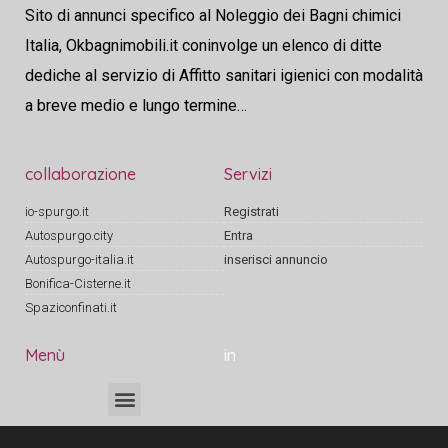
Sito di annunci specifico al Noleggio dei Bagni chimici
Italia, Okbagnimobili.it coninvolge un elenco di ditte
dediche al servizio di Affitto sanitari igienici con modalità
a breve medio e lungo termine…
collaborazione
Servizi
io-spurgo.it
Registrati
Autospurgo.city
Entra
Autospurgo-italia.it
inserisci annuncio
Bonifica-Cisterne.it
Spaziconfinati.it
Menù
in