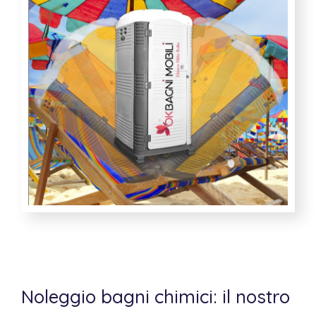
Noleggio bagni chimici: il nostro