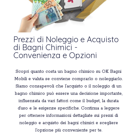
Prezzi di Noleggio e Acquisto
di Bagni Chimici -
Convenienza e Opzioni
Scopri quanto costa un bagno chimico su OK Bagni
Mobili e valuta se conviene comprarlo o noleggiarlo.
Siamo consapevoli che l’acquisto o il noleggio di un
bagno chimico può essere una decisione importante,
influenzata da vari fattori come il budget, la durata
d’uso e le esigenze specifiche. Continua a leggere
per ottenere informazioni dettagliate sui prezzi di
noleggio e acquisto dei bagni chimici e scegliere
l’opzione più conveniente per te.