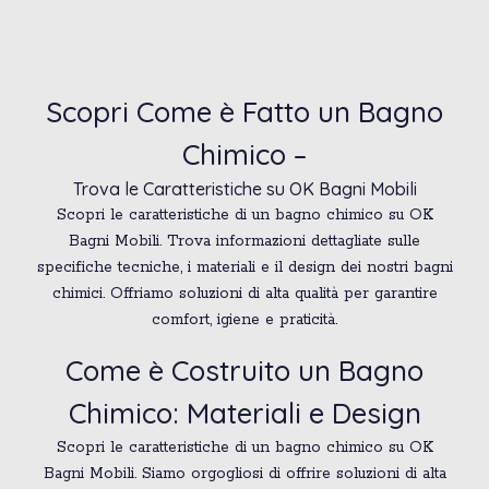
Scopri Come è Fatto un Bagno
Chimico –
Trova le Caratteristiche su OK Bagni Mobili
Scopri le caratteristiche di un bagno chimico su OK
Bagni Mobili. Trova informazioni dettagliate sulle
specifiche tecniche, i materiali e il design dei nostri bagni
chimici. Offriamo soluzioni di alta qualità per garantire
comfort, igiene e praticità.
Come è Costruito un Bagno
Chimico: Materiali e Design
Scopri le caratteristiche di un bagno chimico su OK
Bagni Mobili. Siamo orgogliosi di offrire soluzioni di alta