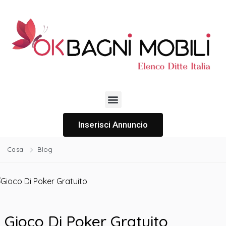
Inserisci Annuncio
Casa
Blog
Gioco Di Poker Gratuito