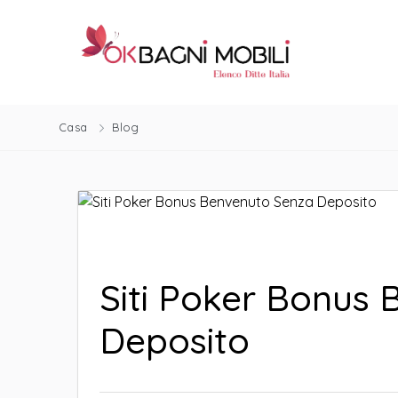
Casa
Blog
Siti Poker Bonus
Deposito