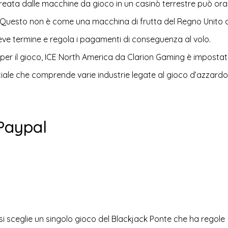
reata dalle macchine da gioco in un casinò terrestre può ora
. Questo non è come una macchina di frutta del Regno Unito 
ve termine e regola i pagamenti di conseguenza al volo.
er il gioco, ICE North America da Clarion Gaming è imposta
iale che comprende varie industrie legate al gioco d’azzardo
Paypal
i sceglie un singolo gioco del Blackjack Ponte che ha regole