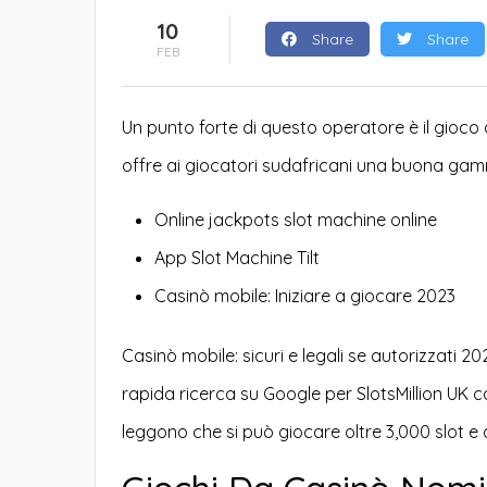
10
Share
Share
FEB
Un punto forte di questo operatore è il gioco
offre ai giocatori sudafricani una buona gamma
Online jackpots slot machine online
App Slot Machine Tilt
Casinò mobile: Iniziare a giocare 2023
Casinò mobile: sicuri e legali se autorizzati 20
rapida ricerca su Google per SlotsMillion UK 
leggono che si può giocare oltre 3,000 slot e al