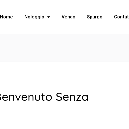
Home
Noleggio
Vendo
Spurgo
Contat
 Benvenuto Senza