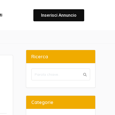
Inserisci Annuncio
ti
Ricerca
Categorie