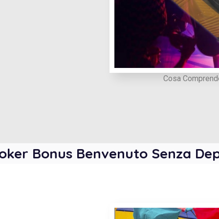
Cosa Comprende 
 Poker Bonus Benvenuto Senza Dep