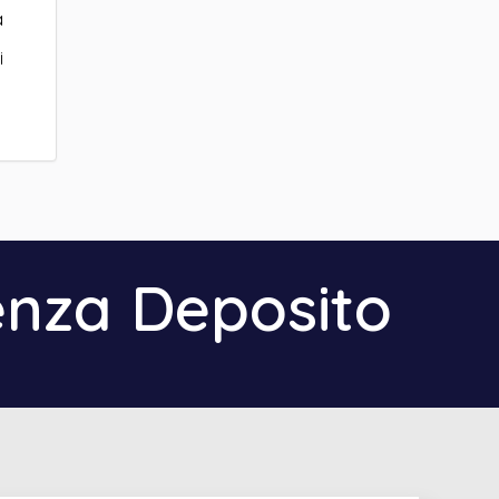
a
i
enza Deposito